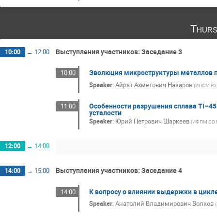
Thurs
Выступления участников: Заседание 3
10:00
→
12:00
Эволюция микроструктуры металлов пр
10:00
Speaker
:
Айрат Ахметович Назаров
(
ИПСМ РА
Особенности разрушения сплава Ti–45
11:00
усталости
Speaker
:
Юрий Петрович Шаркеев
(
ИФПМ СО 
12:00
→
14:00
Выступления участников: Заседание 4
14:00
→
15:00
К вопросу о влиянии выдержки в цикл
14:00
Speaker
:
Анатолий Владимирович Волков
(