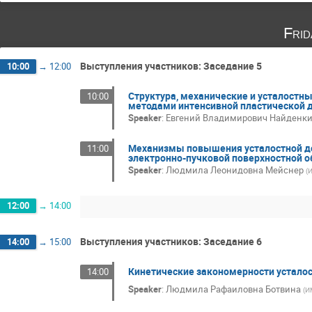
Fri
Выступления участников: Заседание 5
10:00
→
12:00
Структура, механические и усталостн
10:00
методами интенсивной пластической
Speaker
:
Евгений Владимирович Найденк
Механизмы повышения усталостной дол
11:00
электронно-пучковой поверхностной о
Speaker
:
Людмила Леонидовна Мейснер
(
И
12:00
→
14:00
Выступления участников: Заседание 6
14:00
→
15:00
Кинетические закономерности устало
14:00
Speaker
:
Людмила Рафаиловна Ботвина
(
И