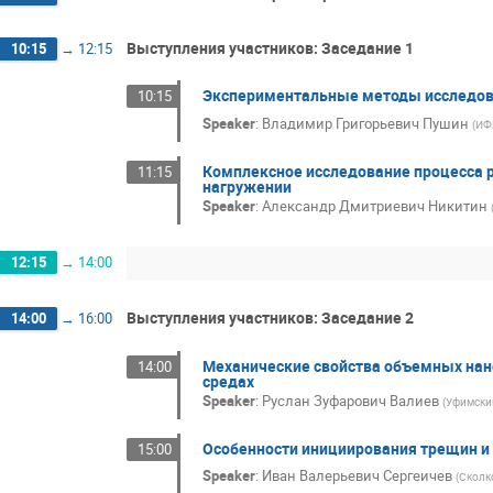
Выступления участников: Заседание 1
10:15
→
12:15
Экспериментальные методы исследован
10:15
Speaker
:
Владимир Григорьевич Пушин
(
ИФ
Комплексное исследование процесса 
11:15
нагружении
Speaker
:
Александр Дмитриевич Никитин
12:15
→
14:00
Выступления участников: Заседание 2
14:00
→
16:00
Механические свойства объемных нан
14:00
средах
Speaker
:
Руслан Зуфарович Валиев
(
Уфимский
Особенности инициирования трещин и 
15:00
Speaker
:
Иван Валерьевич Сергеичев
(
Сколко