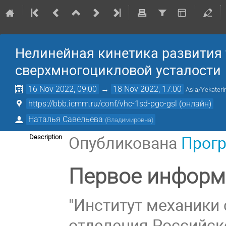
Нелинейная кинетика развития 
сверхмногоцикловой усталости
16 Nov 2022, 09:00
→
18 Nov 2022, 17:00
Asia/Yekateri
https://bbb.icmm.ru/conf/vhc-1sd-pgo-gsl (онлайн)
Наталья Савельева
(
Владимировна
)
Опубликована
Прог
Description
Первое информ
"Институт механики
отделения Российск