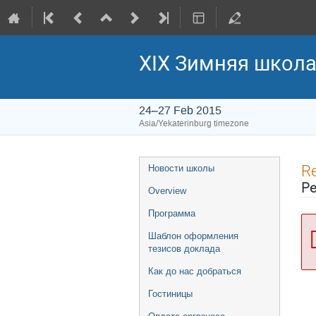
XIX Зимняя школа
24–27 Feb 2015
Asia/Yekaterinburg timezone
Event
Re
Новости школы
menu
Ре
Overview
Программа
Шаблон оформления
тезисов доклада
Как до нас добраться
Гостиницы