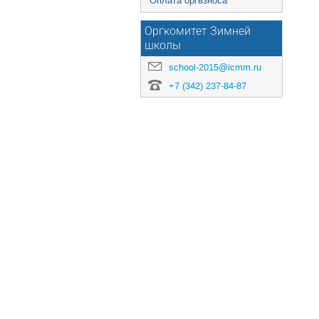
Оплата оргвзноса
Оргкомитет Зимней
школы
school-2015@icmm.ru
+7 (342) 237-84-87