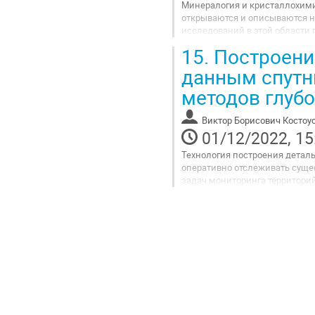
Минералогия и кристаллохими
открываются и описываются н
исследований в этой области 
развития ядерной энергетики 
15.
Построени
Go
данным спутн
to
методов глуб
contribution
page
Виктор Борисович Костоу
01/12/2022, 15
Технология построения детал
оперативно отслеживать сущ
задач мониторинга территори
природных воздействий на окр
Go
to
contribution
page