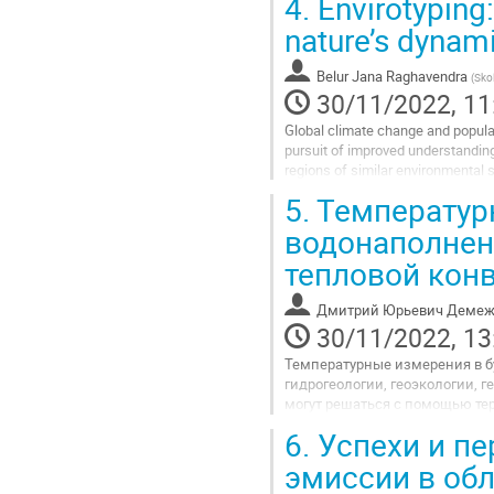
4.
Envirotyping:
Переход эксплуатации авиацио
nature’s dynam
Go
to
Belur Jana Raghavendra
(
Sko
contribution
30/11/2022, 11
page
Global climate change and popula
pursuit of improved understanding 
regions of similar environmental 
soils, climate and weather,...
5.
Температур
Go
водонаполнен
to
тепловой кон
contribution
page
Дмитрий Юрьевич Демеж
30/11/2022, 13
Температурные измерения в б
гидрогеологии, геоэкологии, г
могут решаться с помощью тер
температурных измерений. Это
6.
Успехи и пе
Go
эмиссии в об
to