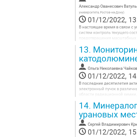
contribution
Александр Ованесович Ватуль
page
университета, Ростов-на-Дону
)
01/12/2022, 13
В настоящее время в связи с
систем контроль текущего сос
предотвращения масштабных а
отметим фундаменты зданий и 
13.
Мониторин
Go
катодолюмин
to
contribution
Ольга Николаевна Чайко
page
01/12/2022, 14
В последние десятилетия акт
электронный пучок в различн
области радиационной химии,
электронных устройств, иссл
14.
Минералоги
Решение задач...
урановых мес
Go
to
Сергей Владимирович Кр
contribution
01/12/2022, 15
page