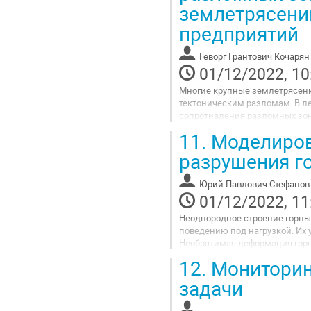
землетрясени
to
contribution
предприятий
page
Геворг Грантович Кочарян
01/12/2022, 10
Многие крупные землетрясен
тектоническим разломам. В л
сопротивления разломных зон 
основе развиваемого подхода
11.
Моделиров
различных режимов...
разрушения г
Go
to
Юрий Павлович Стефанов
contribution
01/12/2022, 11
page
Неоднородное строение горны
поведению под нагрузкой. Их 
Необратимая деформация горн
локализации иметь разную ор
12.
Мониторинг
только...
задачи
Go
to