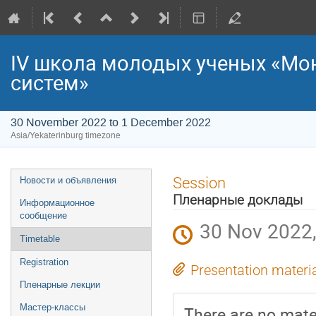
IV школа молодых ученых «Мо
систем»
30 November 2022 to 1 December 2022
Asia/Yekaterinburg timezone
Event
Session
Новости и объявления
menu
Пленарные доклады
Информационное
сообщение
30 Nov 2022,
Timetable
Registration
Presentation materi
Пленарные лекции
Мастер-классы
There are no mater