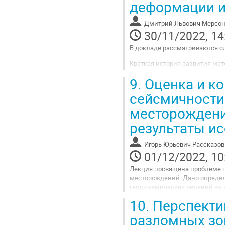
деформации и
contribution
page
Дмитрий Львович Мерсо
30/11/2022, 14
В докладе рассматриваются 
Краткая история развития мет
Вопросы природы явления АЭ
9.
Оценка и ко
Ограниченность (недостатки)
Примеры новых возможностей 
сейсмичности
Go
месторождений
to
contribution
результаты и
page
Игорь Юрьевич Рассказов
01/12/2022, 10
Лекция посвящена проблеме п
месторождений. Дано определ
геодинамических явлений на 
Рассмотрены основные метод
10.
Перспекти
районирование месторождений
разломных зо
Go