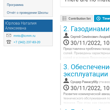
Программа
Отчёт о проведении Школы
Contribution list
Time
Юрлова Наталия
2.
Газодинамич
Алексеевна
mnts@icmm.ru
Сергей Семёнович Андре
30/11/2022, 10
+7 (342) 237-83-20
Представлена проблема газо
солей. Приведены характерны
солей в условиях Верхнекамск
Рассмотрены существующие пр
3.
Обеспечени
Go
эксплуатации
to
contribution
Сундер Рамасуббу
(
ITW-BISS
page
30/11/2022, 10
Развитие коммерческой авиац
технического обслуживания п
техники. При этом, как свиде
с года в год только растет.