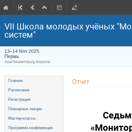
VII Школа молодых учёных "Мо
систем"
13–14 Nov 2025
Пермь
Asia/Yekaterinburg timezone
Event
Отчет
Главная
menu
Расписание
Регистрация
Пленарные лекции
Седьм
Мастер-классы
«Монитор
Программа конференции