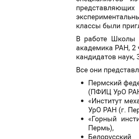
представля
эксперименталь
классы были при
В работе Школы п
академика РАН, 2 
кандидатов наук, 
Все они представл
Пермский феде
(ПФИЦ УрО РАН)
«Институт ме
УрО РАН (г. Пе
«Горный инс
Пермь),
Белорусский 