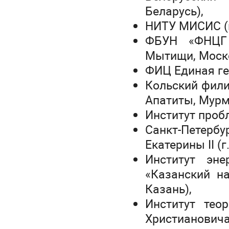
Беларусь),
НИТУ МИСИС (г
ФБУН «ФНЦГ 
Мытищи, Моско
ФИЦ Единая ге
Кольский фили
Апатиты, Мурм
Институт проб
Санкт-Петерб
Екатерины II (г
Институт эне
«Казанский на
Казань),
Институт тео
Христиановича