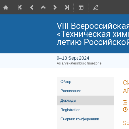
VIII Всероссийск
«Техническая хими
летию Российской
9–13 Sept 2024
Asia/Yekaterinburg timezone
Event
С
Обзор
menu
А
Расписание
Доклады
Registration
Сборник конференции
Sp