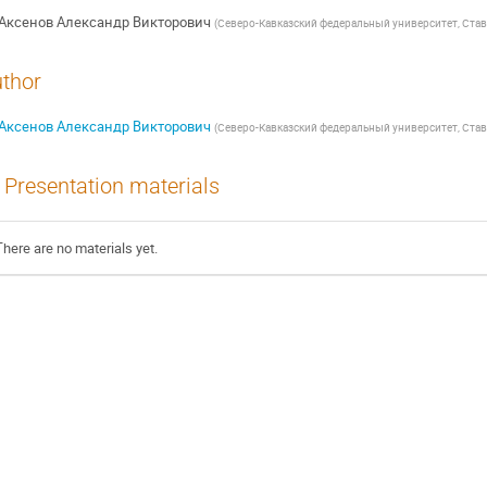
Аксенов Александр Викторович
(
Северо-Кавказский федеральный университет, Ста
thor
Аксенов Александр Викторович
(
Северо-Кавказский федеральный университет, Ста
Presentation materials
There are no materials yet.