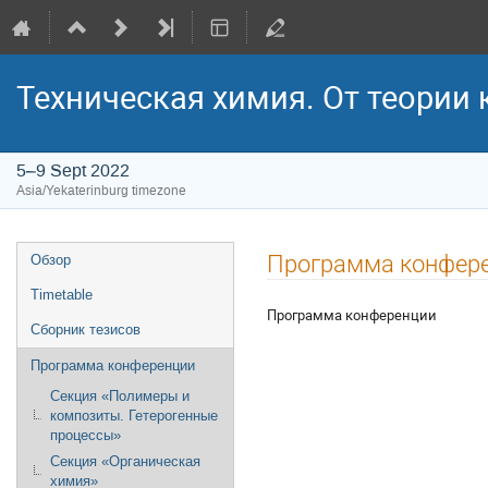
Техническая химия. От теории 
5–9 Sept 2022
Asia/Yekaterinburg timezone
Event
Программа конфер
Обзор
menu
Timetable
Программа конференции
Сборник тезисов
Программа конференции
Секция «Полимеры и
композиты. Гетерогенные
процессы»
Секция «Органическая
химия»