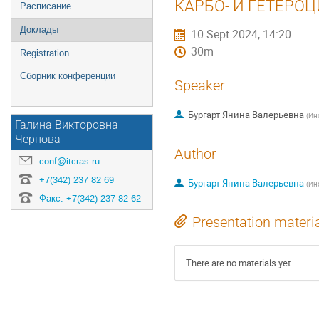
КАРБО- И ГЕТЕРО
Расписание
Доклады
10 Sept 2024, 14:20
30m
Registration
Сборник конференции
Speaker
Бургарт Янина Валерьевна
(
Инс
Галина Викторовна
Чернова
Author
conf@itcras.ru
+7(342) 237 82 69
Бургарт Янина Валерьевна
(
Инс
Факс: +7(342) 237 82 62
Presentation materi
There are no materials yet.