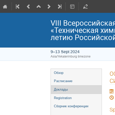
VIII Всероссийск
«Техническая хими
летию Российской
9–13 Sept 2024
Asia/Yekaterinburg timezone
Event
О
Обзор
menu
С
Расписание
Доклады
Registration
Сборник конференции
Sp