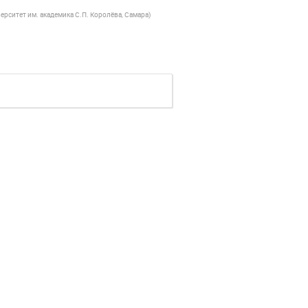
рситет им. академика С.П. Королёва, Самара
)