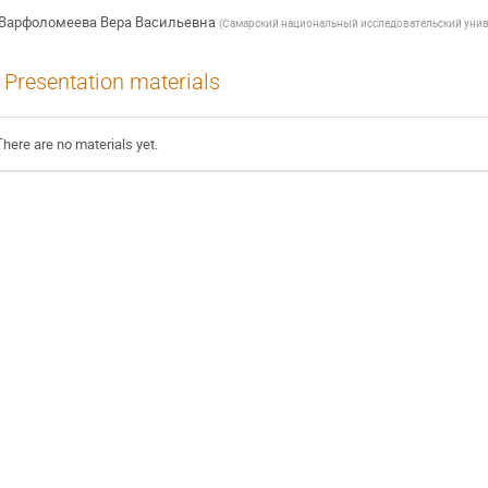
Варфоломеева Вера Васильевна
(
Самарский национальный исследовательский униве
Presentation materials
There are no materials yet.