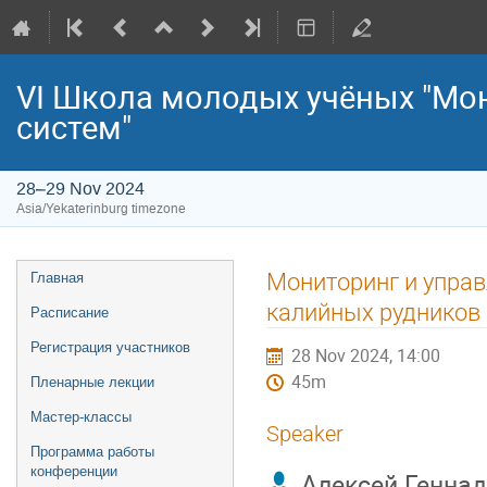
VI Школа молодых учёных "Мо
систем"
28–29 Nov 2024
Asia/Yekaterinburg timezone
Event
Мониторинг и управ
Главная
menu
калийных рудников
Расписание
Регистрация участников
28 Nov 2024, 14:00
45m
Пленарные лекции
Мастер-классы
Speaker
Программа работы
конференции
Алексей Генна