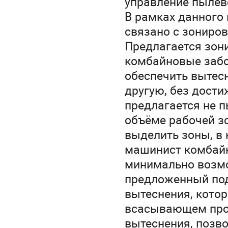
управление пылев
В рамках данного
связано с зониро
Предлагается зон
комбайновые забо
обеспечить вытесн
другую, без дости
предлагается не 
объёме рабочей зо
выделить зоны, в
машинист комбайн
минимально возм
предложенный под
вытеснения, котор
всасывающем пров
вытеснения, позво