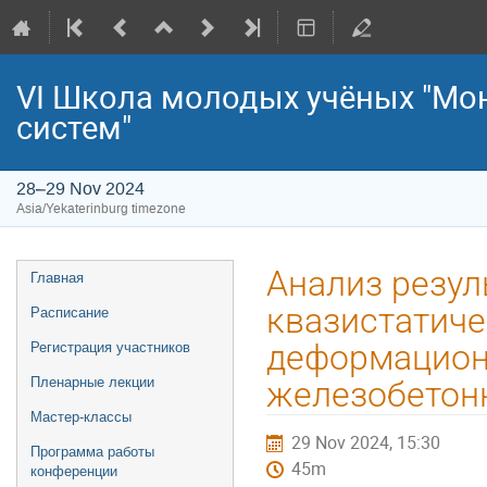
VI Школа молодых учёных "Мо
систем"
28–29 Nov 2024
Asia/Yekaterinburg timezone
Event
Анализ резул
Главная
menu
квазистатиче
Расписание
деформацион
Регистрация участников
Пленарные лекции
железобетон
Мастер-классы
29 Nov 2024, 15:30
Программа работы
45m
конференции