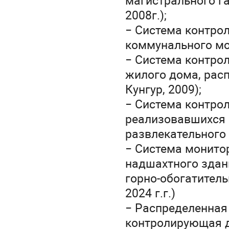
магистрального га
2008г.);
− Система контро
коммунального мос
− Система контро
жилого дома, расп
Кунгур, 2009);
− Система контро
реализовавшихся 
развлекательного 
− Система монито
надшахтного здан
горно-обогатитель
2024 г.г.)
− Распределенная
контролирующая 