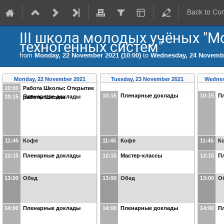
Back to Co
III школа молодых учёных "
техногенных систем"
from
Monday, 22 November 2021 (10:00)
to
Wednesday, 24 Novembe
Monday, 22 November 2021
Tuesday, 23 November 2021
Wednes
10:00
Работа Школы: Открытие
10:15
Пленарные доклады
10:15
П
10:15
Пленарные доклады
работы Школы
11:45
Кофе
11:45
Кофе
11:45
К
12:15
Пленарные доклады
12:15
Мастер-классы
12:15
П
13:00
Обед
13:00
Обед
13:00
О
14:00
Пленарные доклады
14:00
Пленарные доклады
14:00
П