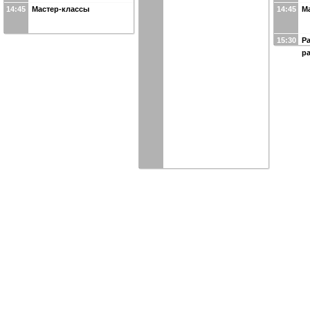
14:45
Мастер-классы
14:45
М
15:30
Р
р