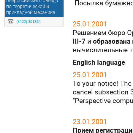
Посылка бумажно
Всероссийского съезда
по теоретической и
прикладной механике
25.01.2001
(3422) 391364
Решением бюро О
III-7
и
образована 
вычислительные те
English language
25.01.2001
To your notice! Th
cancel subsection 3
"Perspective compu
23.01.2001
Прием регистраци