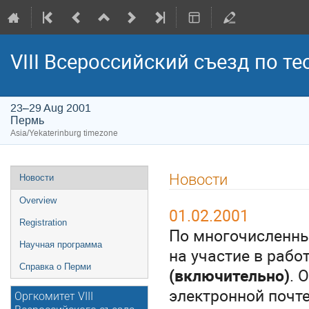
VIII Всероссийский съезд по т
23–29 Aug 2001
Пермь
Asia/Yekaterinburg timezone
Event
Новости
Новости
menu
Overview
01.02.2001
Registration
По многочисленны
Научная программа
на участие в рабо
Справка о Перми
(включительно)
. 
электронной почте
Оргкомитет VIII