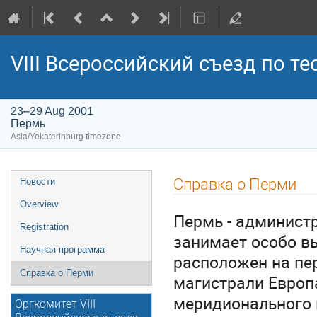
VIII Всероссийский съезд по т
23–29 Aug 2001
Пермь
Asia/Yekaterinburg timezone
Event
Справка о Перми
Новости
menu
Overview
Пермь - админист
Registration
занимает особо в
Научная программа
расположен на пе
Справка о Перми
магистрали Европ
меридионального 
Оргкомитет VIII