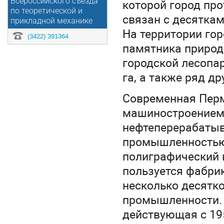
которой город пр
Всероссийского съезда
по теоретической и
связан с десяткам
прикладной механике
На территории гор
(3422) 391364
памятника природы
городской лесопа
га, а также ряд д
Современная Перм
машиностроением,
нефтеперерабаты
промышленностью.
полиграфический к
пользуется фабри
несколько десятк
промышленности. 
действующая с 19