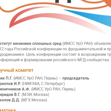
ститут механики сплошных сред
(ИМСС УрО РАН) объявляет
12 года Российской конференции по фундаментальной и п
дродинамике. Цель конференции состоит в возрождении т
нференций и формировании российского МГД-сообщества.
учный комитет
ик П.Г.
(ИМСС УрО РАН, Пермь) –
председатель
риллов И.Р.
(НИИЭФА, С.Петербург)
еничников А.Ф.
(ИМСС УрО РАН, Пермь)
иридов В.Г.
(МЭИ, Москва)
колов Д.Д.
(МГУ, Москва)
матика