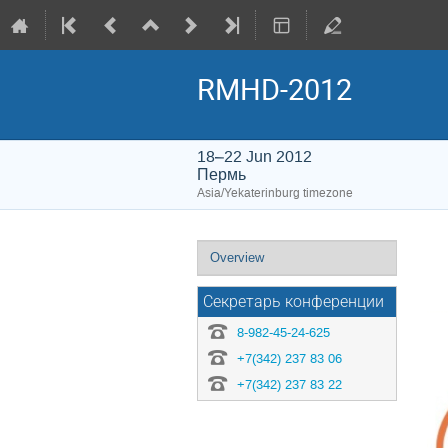
RMHD-2012
18–22 Jun 2012
Пермь
Asia/Yekaterinburg timezone
Event
Overview
menu
Секретарь конференции
8-982-45-24-625
+7(342) 237 83 06
+7(342) 237 83 22