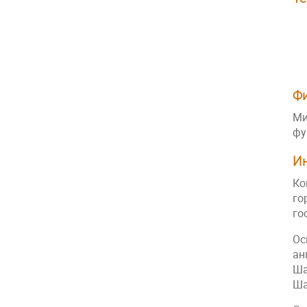
Ф
Ми
фу
И
Ко
го
го
Ос
ан
Ша
Ша