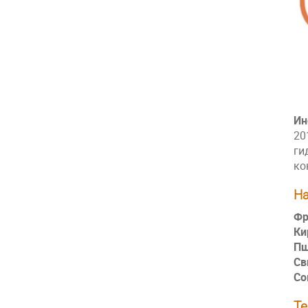
Ин
20
ги
ко
На
Фр
Ки
Пш
Св
Со
Те