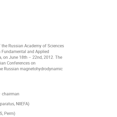
of the Russian Academy of Sciences
n Fundamental and Applied
a, on June 18th – 22nd, 2012. The
ssian Conferences on
 the Russian magnetohydrodynamic
 – chairman
pparatus, NIIEFA)
S, Perm)