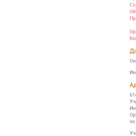
Ст
Об
Пр
Ор
Ко
Д
Он
Ин
Ад
61
Уч
Ин
Ор
по
Уч