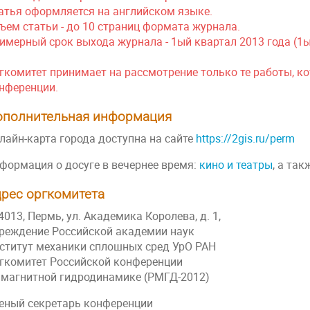
атья оформляется на английском языке.
ъем статьи - до 10 страниц формата журнала.
имерный срок выхода журнала - 1ый квартал 2013 года (1
гкомитет принимает на рассмотрение только те работы, к
нференции.
ополнительная информация
лайн-карта города доступна на сайте
https://2gis.ru/perm
формация о досуге в вечернее время:
кино и театры
, а та
рес оргкомитета
4013, Пермь, ул. Академика Королева, д. 1,
реждение Российской академии наук
ститут механики сплошных сред УрО РАН
гкомитет Российской конференции
 магнитной гидродинамике (РМГД-2012)
еный секретарь конференции