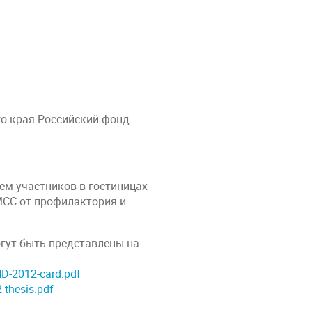
о края Российский фонд
ем участников в гостиницах
МСС от профилактория и
огут быть представлены на
D-2012-card.pdf
thesis.pdf