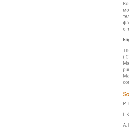
Ко
мо
те
фа
e-
En
Th
(I
Ma
pu
Ma
co
Sc
P.
I. 
A.