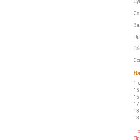
Су
Сп
Ва
Пр
Сб
Сс
В
1 
15
15
17
18
18
1 
Пр