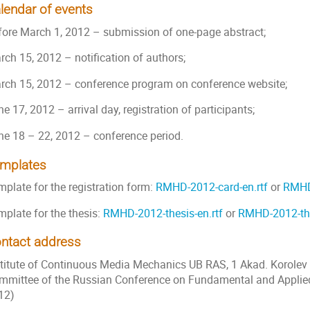
lendar of events
fore March 1, 2012 – submission of one-page abstract;
rch 15, 2012 – notification of authors;
rch 15, 2012 – conference program on conference website;
e 17, 2012 – arrival day, registration of participants;
ne 18 – 22, 2012 – conference period.
mplates
mplate for the registration form:
RMHD-2012-card-en.rtf
or
RMHD
mplate for the thesis:
RMHD-2012-thesis-en.rtf
or
RMHD-2012-the
ntact address
stitute of Continuous Media Mechanics UB RAS, 1 Akad. Korolev 
mmittee of the Russian Conference on Fundamental and Appl
12)