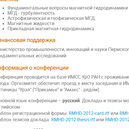
Фундаментальные вопросы магнитной гидродинамики
МГД - турбулентность
Астрофизическая и геофизическая МГД
Магнитные жидкости
Прикладная магнитная гидродинамика
инансовая поддержка
нистерство промышленности, инноваций и науки Пермског
ндаментальных исследований
нформация о конференции
нференция проводится на базе ИМСС УрО РАН с проживани
рода. Оргкомитет обеспечит проезд к месту заседания в И
стиницы "Урал" ("Прикамье" и "Амакс" - рядом).
новной язык конференции –
русский
. Доклады и тезисы м
глийском.
блон регистрационной формы:
RMHD-2012-card.rtf
или
RMH
блон тезисов доклада:
RMHD-2012-thesis.rtf
или
RMHD-2012-