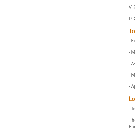
V.
D.
To
- 
- 
- 
- 
- 
Lo
The
Th
Eng