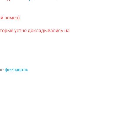
ый номер).
оторые устно докладывались на
кже
фестиваль
.