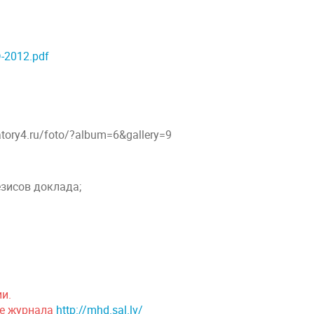
-2012.pdf
ory4.ru/foto/?album=6&gallery=9
тезисов доклада;
ии.
те журнала
http://mhd.sal.lv/