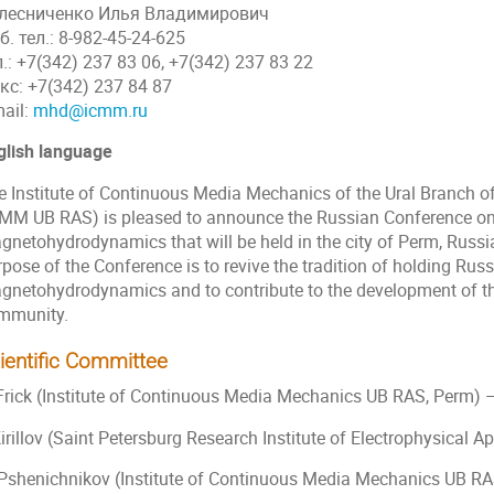
лесниченко Илья Владимирович
б. тел.: 8-982-45-24-625
л.: +7(342) 237 83 06, +7(342) 237 83 22
кс: +7(342) 237 84 87
mail:
mhd@icmm.ru
glish language
e Institute of Continuous Media Mechanics of the Ural Branch 
CMM UB RAS) is pleased to announce the Russian Conference o
gnetohydrodynamics that will be held in the city of Perm, Russi
rpose of the Conference is to revive the tradition of holding Ru
gnetohydrodynamics and to contribute to the development of
mmunity.
ientific Committee
 Frick (Institute of Continuous Media Mechanics UB RAS, Perm)
Kirillov (Saint Petersburg Research Institute of Electrophysical A
 Pshenichnikov (Institute of Continuous Media Mechanics UB RA