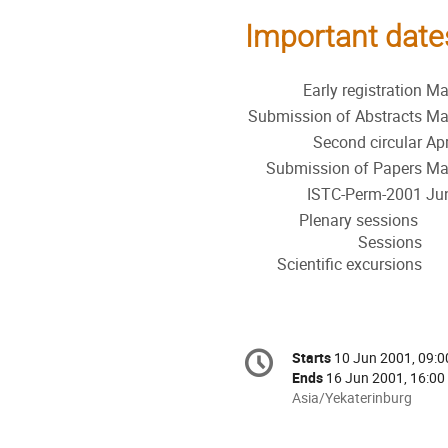
Important date
Early registration
Ma
Submission of Abstracts
Ma
Second circular
Apr
Submission of Papers
Ma
ISTC-Perm-2001
Ju
Plenary sessions
Sessions
Scientific excursions
Conference
Starts
10 Jun 2001, 09:0
Date/Time
information
Ends
16 Jun 2001, 16:00
All
Asia/Yekaterinburg
times
are