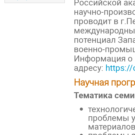
Российской ак
научно-произв
проводит в г.П
международный
потенциал Зап
военно-промыш
Информация о 
адресу:
https:/
Научная прог
Тематика семи
технологич
проблемы у
материалов