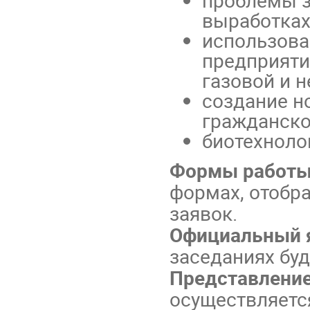
проблемы з
выработках
использова
предприяти
газовой и 
создание н
гражданско
биотехноло
Формы работ
формах, отобр
заявок.
Официальный 
заседаниях бу
Представлени
осуществляетс