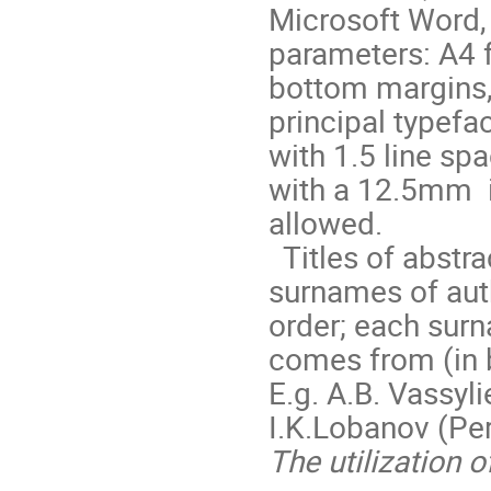
Microsoft Word,
parameters: A4
bottom margins,
principal typef
with 1.5 line sp
with a 12.5mm in
allowed.
Titles of abstra
surnames of auth
order; each surn
comes from (in b
E.g. A.B. Vassy
I.K.Lobanov (Pe
The utilization of