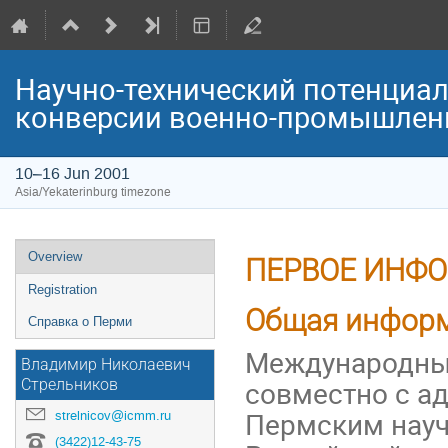
Научно-технический потенциал
конверсии военно-промышлен
10–16 Jun 2001
Asia/Yekaterinburg timezone
Event
Overview
ПЕРВОЕ ИНФ
menu
Registration
Общая инфор
Справка о Перми
Международный
Владимир Николаевич
совместно с а
Стрельников
Пермским науч
strelnicov@icmm.ru
(3422)12-43-75