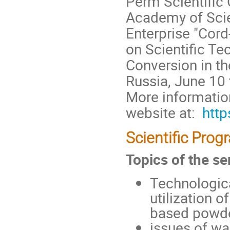
Perm Scientific 
Academy of Scien
Enterprise "Cord
on Scientific Te
Conversion in th
Russia, June 10
More informatio
website at:
htt
Scientific Prog
Topics of the s
Technologica
utilization o
based powde
issues of wa