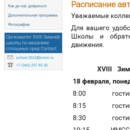
Расписание авт
Как до нас добраться
Уважаемые коллег
Дополнительная программа
Фотографии
Для вашего удобс
Школы и обратн
Оргкомитет XVIII Зимней
движения.
школы по механике
сплошных сред Contact
school-2013@icmm.ru
+7 (342) 237 83 20
XVIII
Зим
18 февраля, поне
8:00 гостиница
8:15 гостиница
8:30 гостиница
19:15 ИМСС УрО 