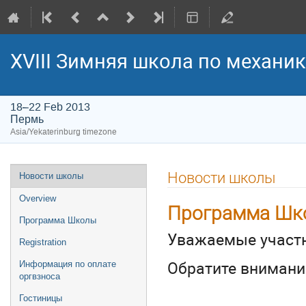
XVIII Зимняя школа по механи
18–22 Feb 2013
Пермь
Asia/Yekaterinburg timezone
Event
Новости школы
Новости школы
menu
Overview
Программа Шк
Программа Школы
Уважаемые участн
Registration
Обратите внимани
Информация по оплате
оргвзноса
Гостиницы