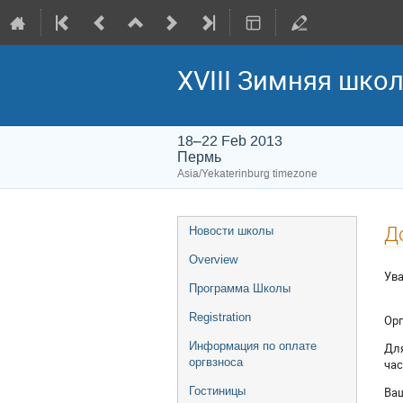
XVIII Зимняя шко
18–22 Feb 2013
Пермь
Asia/Yekaterinburg timezone
Event
Д
Новости школы
menu
Overview
Ув
Программа Школы
Registration
Орг
Информация по оплате
Для
оргвзноса
час
Ва
Гостиницы