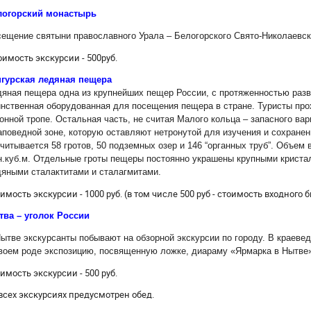
логорский монастырь
ещение святыни православного Урала – Белогорского Свято-Николаевск
имость экскурсии - 500руб.
нгурская ледяная пещера
яная пещера одна из крупнейших пещер России, с протяженностью разв
нственная оборудованная для посещения пещера в стране. Туристы прох
онной тропе. Остальная часть, не считая Малого кольца – запасного ва
аповедной зоне, которую оставляют нетронутой для изучения и сохран
читывается 58 гротов, 50 подземных озер и 146 “органных труб”. Объем
.куб.м. Отдельные гроты пещеры постоянно украшены крупными криста
яными сталактитами и сталагмитами.
имость экскурсии - 1000 руб. (в том числе 500 руб - стоимость входного
тва – уголок России
ытве экскурсанты побывают на обзорной экскурсии по городу. В краеве
воем роде экспозицию, посвященную ложке, диараму «Ярмарка в Нытве»
имость экскурсии - 500 руб.
всех экскурсиях предусмотрен обед.