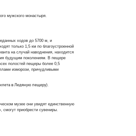
ого мужского монастыря.
еданных ходов до 5700 м, и
одят только 1,5 км по благоустроенной
рианта на случай наводнения, находится
ения будущим поколениям. В пещере
 всех полостей пещеры более 0,5
ллами изморози, причудливыми
 билета в Ледяную пещеру).
дческом музее они увидят единственную
, смогут приобрести сувениры.