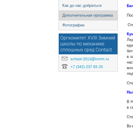
Как до нас добраться
Бе
Пос
Дополнительная программа
Сто
Фотографии
Ку
Оргкомитет XVIII Зимней
Лед
школы по механике
еди
сплошных сред Contact
бет
в з
school-2013@icmm.ru
нас
+7 (342) 237 83 20
млн
лед
Сто
Ны
В Н
в с
Сто
Во 