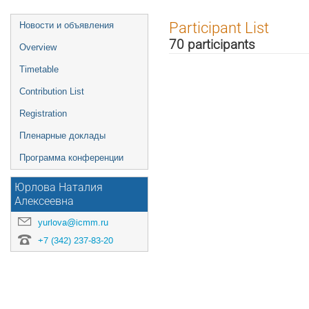
Event
Participant List
Новости и объявления
menu
70 participants
Overview
Timetable
Contribution List
Registration
Пленарные доклады
Программа конференции
Юрлова Наталия
Алексеевна
yurlova@icmm.ru
+7 (342) 237-83-20