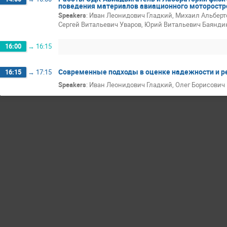
поведения материалов авиационного моторостр
Speakers
:
Иван Леонидович Гладкий
,
Михаил Альберт
Сергей Витальевич Уваров
,
Юрий Витальевич Баянди
16:00
→
16:15
Современные подходы в оценке надежности и р
16:15
→
17:15
Speakers
:
Иван Леонидович Гладкий
,
Олег Борисович