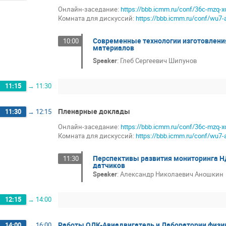
Онлайн-заседание:
https://bbb.icmm.ru/conf/36c-mzq-x
Комната для дискуссий:
https://bbb.icmm.ru/conf/wu7-
Современные технологии изготовлени
10:00
материалов
Speaker
:
Глеб Сергеевич Шипунов
11:15
→
11:30
Пленарные доклады
11:30
→
12:15
Онлайн-заседание:
https://bbb.icmm.ru/conf/36c-mzq-x
Комната для дискуссий:
https://bbb.icmm.ru/conf/wu7-
Перспективы развития мониторинга Н
11:30
датчиков
Speaker
:
Александр Николаевич Аношкин
12:15
→
14:00
Работы ОДК-Авиадвигатель и Лаборатории физич
14:00
→
16:00