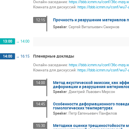
Онлайн-заседание:
https://bbb.icmm.ru/conf/36c-mzq-x
Комната для дискуссий:
https://bbb.icmm.ru/conf/wu7-
Прочность и разрушение материалов 
12:15
Speaker
:
Сергей Витальевич Смирнов
13:00
→
14:00
Пленарные доклады
14:00
→
16:15
Онлайн-заседание:
https://bbb.icmm.ru/conf/36c-mzq-x
Комната для дискуссий:
https://bbb.icmm.ru/conf/wu7-
Метод акустической эмиссии, как эфф
14:00
деформации и разрушения материалов
Speaker
:
Дмитрий Львович Мерсон
Особенности деформационного поведен
14:45
гомологических температурах
Speaker
:
Петр Евгеньевич Панфилов
Методика оценки трещиностойкости м
15:30