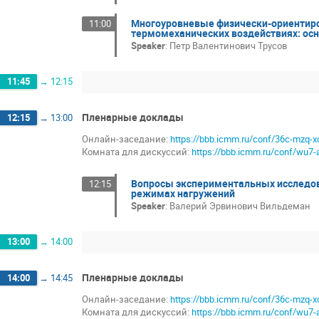
Многоуровневые физически-ориентиро
11:00
термомеханических воздействиях: осн
Speaker
:
Петр Валентинович Трусов
11:45
→
12:15
Пленарные доклады
12:15
→
13:00
Онлайн-заседание:
https://bbb.icmm.ru/conf/36c-mzq-x
Комната для дискуссий:
https://bbb.icmm.ru/conf/wu7-
Вопросы экспериментальных исследов
12:15
режимах нагружений
Speaker
:
Валерий Эрвинович Вильдеман
13:00
→
14:00
Пленарные доклады
14:00
→
14:45
Онлайн-заседание:
https://bbb.icmm.ru/conf/36c-mzq-x
Комната для дискуссий:
https://bbb.icmm.ru/conf/wu7-