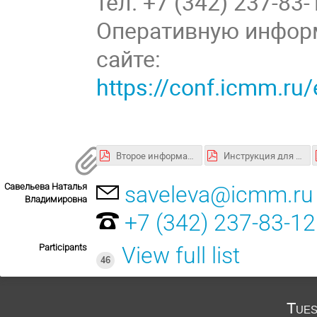
тел. +7 (342) 237-83-
Оперативную инфор
сайте:
https://conf.icmm.r
Второе информационное сообщение.pdf
Инструкция для участия в конференции.pdf
Савельева Наталья
saveleva@icmm.ru
Владимировна
+7 (342) 237-83-12
Participants
View full list
46
Tues