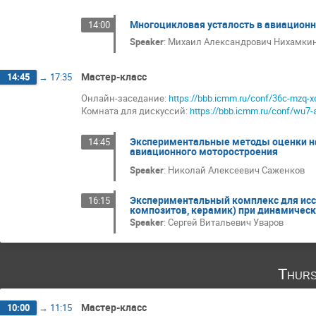
Многоцикловая усталость в авиацион
14:00
Speaker
:
Михаил Александрович Нихамки
Мастер-класс
14:45
→
17:35
Онлайн-заседание:
https://bbb.icmm.ru/conf/36c-mzq-x
Комната для дискуссий:
https://bbb.icmm.ru/conf/wu7-
Экспериментальные методы оценки на
14:45
авиационного моторостроения
Speaker
:
Николай Алексеевич Саженков
Экспериментальный комплекс для исс
16:15
композитов, керамик) при динамичес
Speaker
:
Сергей Витальевич Уваров
Thurs
Мастер-класс
10:00
→
11:15