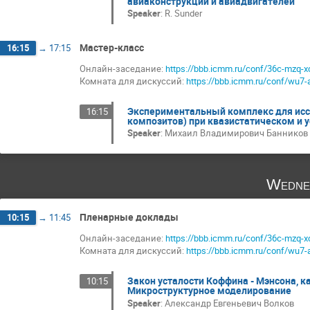
авиаконструкций и авиадвигателей
Speaker
:
R. Sunder
Мастер-класс
16:15
→
17:15
Онлайн-заседание:
https://bbb.icmm.ru/conf/36c-mzq-x
Комната для дискуссий:
https://bbb.icmm.ru/conf/wu7-
Экспериментальный комплекс для исс
16:15
композитов) при квазистатическом и 
Speaker
:
Михаил Владимирович Банников
Wedne
Пленарные доклады
10:15
→
11:45
Онлайн-заседание:
https://bbb.icmm.ru/conf/36c-mzq-x
Комната для дискуссий:
https://bbb.icmm.ru/conf/wu7-
Закон усталости Коффина - Мэнсона, 
10:15
Микроструктурное моделирование
Speaker
:
Александр Евгеньевич Волков