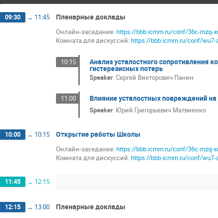
Пленарные доклады
09:30
→
11:45
Онлайн-заседание:
https://bbb.icmm.ru/conf/36c-mzq-x
Комната для дискуссий:
https://bbb.icmm.ru/conf/wu7-
Анализ усталостного сопротивления к
10:15
гистерезисных потерь
Speaker
:
Сергей Викторович Панин
Влияние усталостных повреждений на
11:00
Speaker
:
Юрий Григорьевич Матвиенко
Открытие работы Школы
10:00
→
10:15
Онлайн-заседание:
https://bbb.icmm.ru/conf/36c-mzq-x
Комната для дискуссий:
https://bbb.icmm.ru/conf/wu7-
11:45
→
12:15
Пленарные доклады
12:15
→
13:00