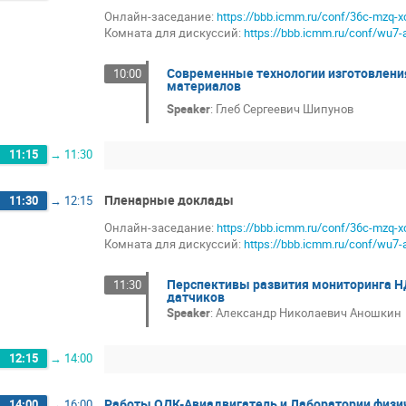
Онлайн-заседание:
https://bbb.icmm.ru/conf/36c-mzq-x
Комната для дискуссий:
https://bbb.icmm.ru/conf/wu7-
Современные технологии изготовлени
10:00
материалов
Speaker
:
Глеб Сергеевич Шипунов
11:15
→
11:30
Пленарные доклады
11:30
→
12:15
Онлайн-заседание:
https://bbb.icmm.ru/conf/36c-mzq-x
Комната для дискуссий:
https://bbb.icmm.ru/conf/wu7-
Перспективы развития мониторинга Н
11:30
датчиков
Speaker
:
Александр Николаевич Аношкин
12:15
→
14:00
Работы ОДК-Авиадвигатель и Лаборатории физич
14:00
→
16:00