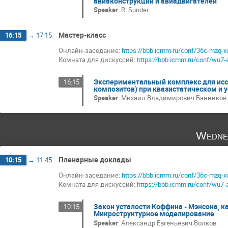
авиаконструкций и авиадвигателей
Speaker
:
R. Sunder
Мастер-класс
16:15
→
17:15
Онлайн-заседание:
https://bbb.icmm.ru/conf/36c-mzq-x
Комната для дискуссий:
https://bbb.icmm.ru/conf/wu7-
Экспериментальный комплекс для исс
16:15
композитов) при квазистатическом и 
Speaker
:
Михаил Владимирович Банников
Wedne
Пленарные доклады
10:15
→
11:45
Онлайн-заседание:
https://bbb.icmm.ru/conf/36c-mzq-x
Комната для дискуссий:
https://bbb.icmm.ru/conf/wu7-
Закон усталости Коффина - Мэнсона, 
10:15
Микроструктурное моделирование
Speaker
:
Александр Евгеньевич Волков