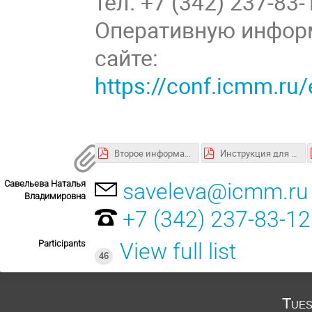
тел. +7 (342) 237-83-
Оперативную инфор
сайте:
https://conf.icmm.r
Второе информационное сообщение.pdf
Инструкция для участия в конференции.pdf
Савельева Наталья
saveleva@icmm.ru
Владимировна
+7 (342) 237-83-12
Participants
View full list
46
Tues