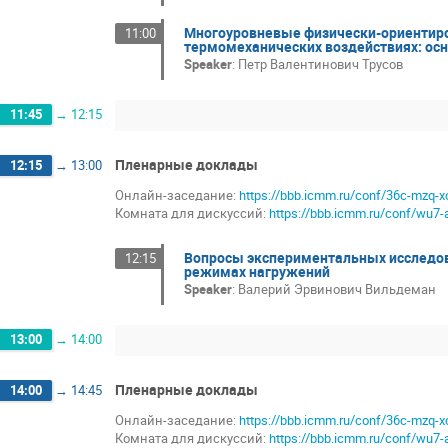
Многоуровневые физически-ориентиро
11:00
термомеханических воздействиях: осн
Speaker
:
Петр Валентинович Трусов
11:45
→
12:15
Пленарные доклады
12:15
→
13:00
Онлайн-заседание:
https://bbb.icmm.ru/conf/36c-mzq-x
Комната для дискуссий:
https://bbb.icmm.ru/conf/wu7-
Вопросы экспериментальных исследов
12:15
режимах нагружений
Speaker
:
Валерий Эрвинович Вильдеман
13:00
→
14:00
Пленарные доклады
14:00
→
14:45
Онлайн-заседание:
https://bbb.icmm.ru/conf/36c-mzq-x
Комната для дискуссий:
https://bbb.icmm.ru/conf/wu7-