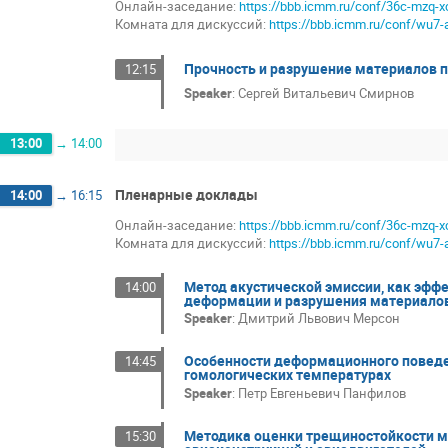
Онлайн-заседание:
https://bbb.icmm.ru/conf/36c-mzq-x
Комната для дискуссий:
https://bbb.icmm.ru/conf/wu7-
Прочность и разрушение материалов 
12:15
Speaker
:
Сергей Витальевич Смирнов
13:00
→
14:00
Пленарные доклады
14:00
→
16:15
Онлайн-заседание:
https://bbb.icmm.ru/conf/36c-mzq-x
Комната для дискуссий:
https://bbb.icmm.ru/conf/wu7-
Метод акустической эмиссии, как эфф
14:00
деформации и разрушения материалов
Speaker
:
Дмитрий Львович Мерсон
Особенности деформационного поведен
14:45
гомологических температурах
Speaker
:
Петр Евгеньевич Панфилов
Методика оценки трещиностойкости м
15:30