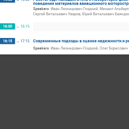
поведения материалов авиационного моторостр
Speakers
:
Иван Леонидович Гладкий
,
Михаил Альберт
Сергей Витальевич Уваров
,
Юрий Витальевич Баянди
16:00
→
16:15
Современные подходы в оценке надежности и р
16:15
→
17:15
Speakers
:
Иван Леонидович Гладкий
,
Олег Борисович