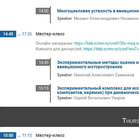
Многоцикловая усталость в авиацион
14:00
Speaker
:
Михаил Александрович Нихамки
Мастер-класс
14:45
→
17:35
Онлайн-заседание:
https://bbb.icmm.ru/conf/36c-mzq-x
Комната для дискуссий:
https://bbb.icmm.ru/conf/wu7-
Экспериментальные методы оценки на
14:45
авиационного моторостроения
Speaker
:
Николай Алексеевич Саженков
Экспериментальный комплекс для исс
16:15
композитов, керамик) при динамичес
Speaker
:
Сергей Витальевич Уваров
Thurs
Мастер-класс
10:00
→
11:15