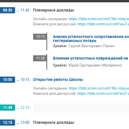
Пленарные доклады
09:30
→
11:45
Онлайн-заседание:
https://bbb.icmm.ru/conf/36c-mzq-x
Комната для дискуссий:
https://bbb.icmm.ru/conf/wu7-
Анализ усталостного сопротивления к
10:15
гистерезисных потерь
Speaker
:
Сергей Викторович Панин
Влияние усталостных повреждений на
11:00
Speaker
:
Юрий Григорьевич Матвиенко
Открытие работы Школы
10:00
→
10:15
Онлайн-заседание:
https://bbb.icmm.ru/conf/36c-mzq-x
Комната для дискуссий:
https://bbb.icmm.ru/conf/wu7-
11:45
→
12:15
Пленарные доклады
12:15
→
13:00