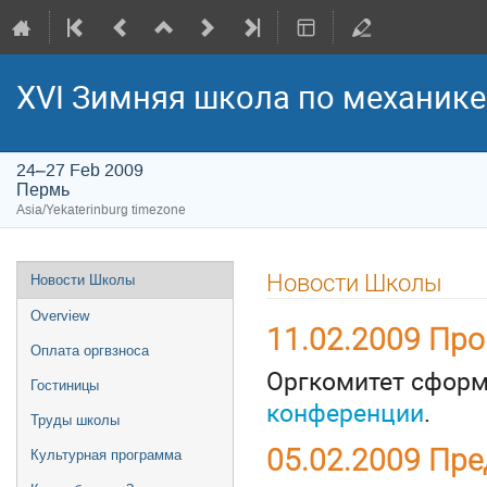
XVI Зимняя школа по механик
24–27 Feb 2009
Пермь
Asia/Yekaterinburg timezone
Event
Новости Школы
Новости Школы
menu
Overview
11.02.2009 Пр
Оплата оргвзноса
Оргкомитет сфор
Гостиницы
конференции
.
Труды школы
05.02.2009 Пр
Культурная программа