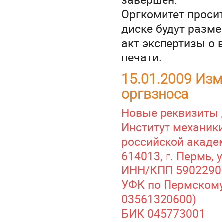
Оргкомитет просит
диске будут разме
акт экспертизы о
печати.
15.01.2009 Изм
оргвзноса
Новые реквизиты 
Институт механик
российской акаде
614013, г. Пермь, 
ИНН/КПП 59022901
УФК по Пермскому
03561320600)
БИК 045773001