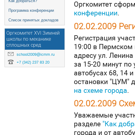
Как добраться?
Оргкомитет сфор
конференции
.
Программа конференции
Список принятых докладов
02.02.2009 Рег
Оргкомитет XVI Зимней
Регистрация участ
школы по механике
19:00 в Пермском
сплошных сред
адресу ул. Ленин
school2009@icmm.ru
за 15-20 минут по
+7 (342) 237 83 20
автобусах 68, 14 и
остановки "ЦУМ" д
на схеме города
.
02.02.2009 Схе
Уважаемые участн
разделе
"Как добр
города и от автоб