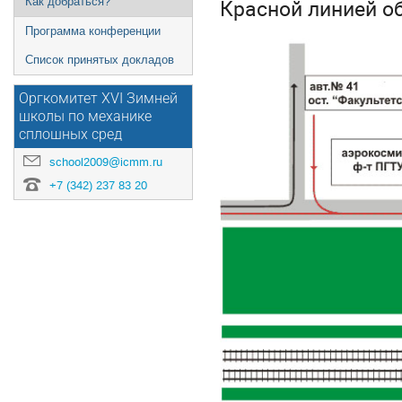
Красной линией о
Как добраться?
Программа конференции
Список принятых докладов
Оргкомитет XVI Зимней
школы по механике
сплошных сред
school2009@icmm.ru
+7 (342) 237 83 20