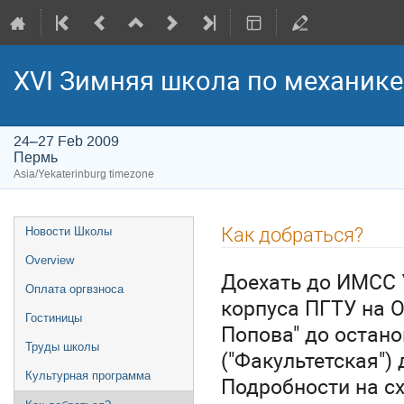
XVI Зимняя школа по механик
24–27 Feb 2009
Пермь
Asia/Yekaterinburg timezone
Event
Как добраться?
Новости Школы
menu
Overview
Доехать до ИМСС 
Оплата оргвзноса
корпуса ПГТУ на О
Гостиницы
Попова" до остан
Труды школы
("Факультетская") 
Культурная программа
Подробности на сх