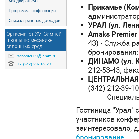
Как добраться?
Прикамье (Ком
Программа конференции
администратора
Список принятых докладов
УРАЛ (ул. Лени
Amaks Premier
Оргкомитет XVI Зимней
школы по механике
43) - Служба р
сплошных сред
бронирования: 
school2009@icmm.ru
ДИНАМО (ул. К
+7 (342) 237 83 20
212-53-43; факс
ЦЕНТРАЛЬНАЯ (
(342) 212-39-10
Специаль
Гостиница "Урал"
участников конфе
заинтересовало, 
бронирование
.