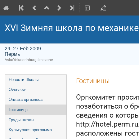
XVI Зимняя школа по механик
24–27 Feb 2009
Пермь
Asia/Yekaterinburg timezone
Event
Гостиницы
Новости Школы
menu
Overview
Оргкомитет проси
Оплата оргвзноса
позаботиться о бр
Гостиницы
сведения о котор
Труды школы
http://hotel.perm
Культурная программа
расположены гос