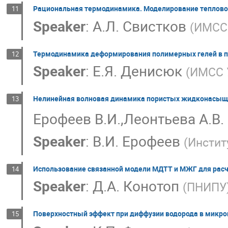
Рациональная термодинамика. Моделирование теплово
11
Speaker
:
А.Л. Свистков
(
ИМСС
Термодинамика деформирования полимерных гелей в п
12
Speaker
:
Е.Я. Денисюк
(
ИМСС 
Нелинейная волновая динамика пористых жидконасыщ
13
Ерофеев В.И.,Леонтьева А.В.
Speaker
:
В.И. Ерофеев
(
Инстит
Использование связанной модели МДТТ и МЖГ для рас
14
Speaker
:
Д.А. Конотоп
(
ПНИПУ
Поверхностный эффект при диффузии водорода в микро
15