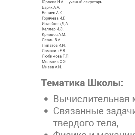
Юрлова Н.А. – ученый секретарь
Барях А.А.
Беляев А.К.
Горячева И.Г.
Индейцев Д.А.
Келлер И.Э.
Кривцов А.М.
Левин В.А.
Липатов И.И.
Ломакин Е.В.
Любимова Т.П.
Мельник О.Э.
Мизев А.И.
Тематика Школы:
Вычислительная 
Связанные задач
твердого тела,
Физика и механик