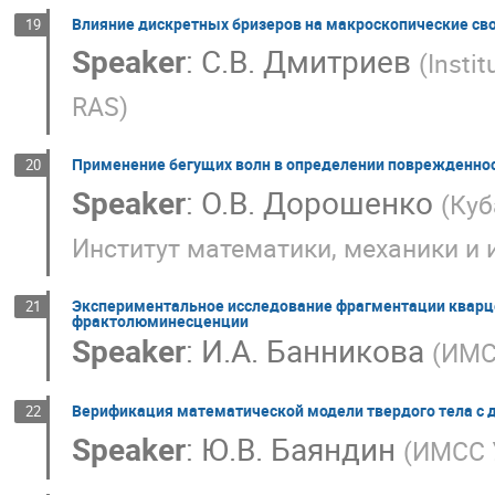
Влияние дискретных бризеров на макроскопические св
19
Speaker
:
С.В. Дмитриев
(
Instit
RAS
)
Применение бегущих волн в определении поврежденнос
20
Speaker
:
О.В. Дорошенко
(
Куб
Институт математики, механики и
Экспериментальное исследование фрагментации кварце
21
фрактолюминесценции
Speaker
:
И.А. Банникова
(
ИМС
Верификация математической модели твердого тела с
22
Speaker
:
Ю.В. Баяндин
(
ИМСС 