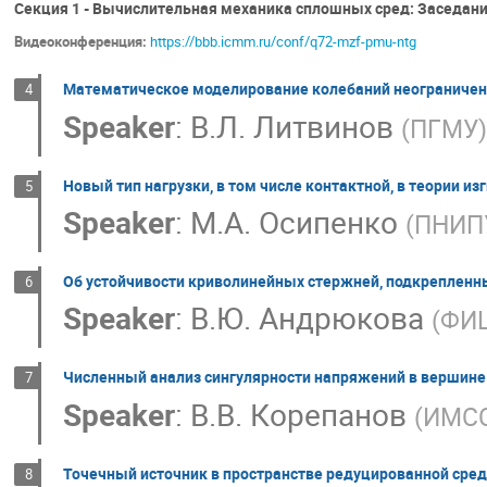
Секция 1 - Вычислительная механика сплошных сред: Заседани
Видеоконференция:
https://bbb.icmm.ru/conf/q72-mzf-pmu-ntg
Математическое моделирование колебаний неограниченн
4
Speaker
:
В.Л. Литвинов
(
ПГМУ
)
Новый тип нагрузки, в том числе контактной, в теории из
5
Speaker
:
М.А. Осипенко
(
ПНИП
Об устойчивости криволинейных стержней, подкреплен
6
Speaker
:
В.Ю. Андрюкова
(
ФИЦ
Численный анализ сингулярности напряжений в вершин
7
Speaker
:
В.В. Корепанов
(
ИМСС
Точечный источник в пространстве редуцированной сре
8