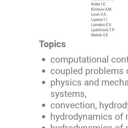
Keller I.E.
Krivtsov А.М.
Levin V.A.
Lipatov I.I.
Lomakin E.V.
Lyubimova T.P.
Melnik O.E
Topics
computational con
coupled problems o
physics and mecha
systems,
convection, hydrod
hydrodynamics of 
hydrodynamics of n