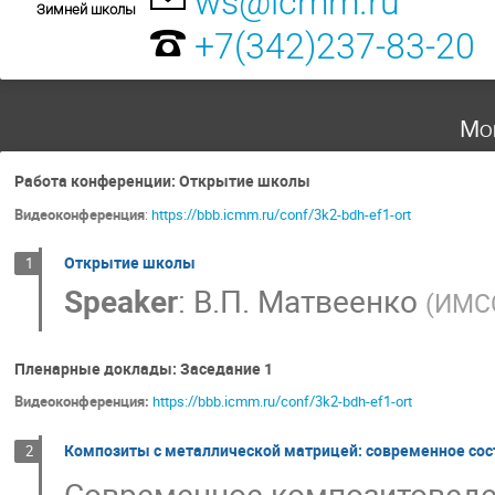
ws@icmm.ru
Зимней школы
+7(342)237-83-20
Mo
Работа конференции: Открытие школы
Видеоконференция
:
https://bbb.icmm.ru/conf/3k2-bdh-ef1-ort
Открытие школы
1
Speaker
:
В.П. Матвеенко
(
ИМСС
Пленарные доклады: Заседание 1
Видеоконференция:
https://bbb.icmm.ru/conf/3k2-bdh-ef1-ort
Композиты с металлической матрицей: современное сос
2
Современное композитоведе