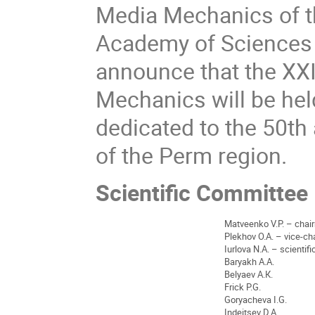
Media Mechanics of t
Academy of Sciences
announce that the XX
Mechanics will be hel
dedicated to the 50th
of the Perm region.
Scientific Committee
Мatveenko V.P. – chai
Plekhov О.А. – vice-c
Iurlova N.A. – scientifi
Baryakh А.А.
Belyaev A.К.
Frick P.G.
Goryacheva I.G.
Indeitsev D.A.