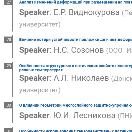
Анализ изменений деформаций при размещении на пове
27
Speaker
:
Е.Р. Виднокурова
(
Пе
университет
)
Влияние потери устойчивости подложки датчика деформ
28
Speaker
:
Н.С. Созонов
(
ООО "И
Особенности структурных и оптических свойств наност
29
разных температурах
Speaker
:
А.Л. Николаев
(
Донск
университет
)
О влиянии геометрии многослойного защитно-упрочняю
30
Speaker
:
Ю.И. Лесникова
(
ПН
Особенности использования тензорезистивных датчико
31