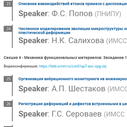
Описание взаимодействий атомов примеси с дислокаци
23
Speaker
:
Ф.С. Попов
(
ПНИПУ
)
Численное моделирование эволюции микроструктуры ни
24
пластической деформации
Speaker
:
Н.К. Салихова
(
ИМСС
Секция 4 - Механика функциональных материалов: Заседание 1
Видеоконференция:
https://bbb.icmm.ru/conf/qa7-asc-spg-zxj
Организация вибрационного мониторинга на инженерн
25
Speaker
:
А.П. Шестаков
(
ИМСС
Регистрация деформаций и дефектов встроенными в ц
26
Speaker
:
Г.С. Сероваев
(
ИМСС 