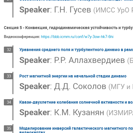
Speaker
:
Г.Н. Гусев
(
ИМСС УрО 
Секция 5 - Конвекция, гидродинамическая устойчивость и турбу
Видеоконференция:
https://bbb.icmm.ru/conf/w7y-3ow-hk7-6hi
Уравнения среднего поля и турбулентного динамо в ра
32
Speaker
:
Р.Р. Аллахвердиев
(
Б
Рост магнитной энергии на начальной стадии динамо
33
Speaker
:
Д.Д. Соколов
(
МГУ и
Квази-двухлетние колебания солнечной активности и в
34
Speaker
:
К.М. Кузанян
(
ИЗМИР
Моделирование инверсий галактического магнитного по
35
видеокартах