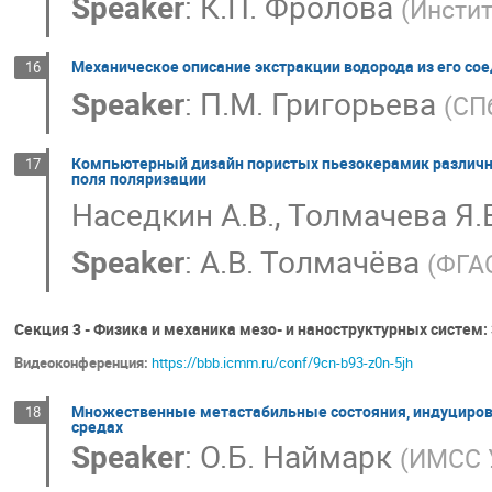
Speaker
:
К.П. Фролова
(
Инсти
Механическое описание экстракции водорода из его сое
16
Speaker
:
П.М. Григорьева
(
СП
Компьютерный дизайн пористых пьезокерамик различной
17
поля поляризации
Наседкин А.В., Толмачева Я.
Speaker
:
А.В. Толмачёва
(
ФГАО
Секция 3 - Физика и механика мезо- и наноструктурных систем:
Видеоконференция:
https://bbb.icmm.ru/conf/9cn-b93-z0n-5jh
Множественные метастабильные состояния, индуциров
18
средах
Speaker
:
О.Б. Наймарк
(
ИМСС 