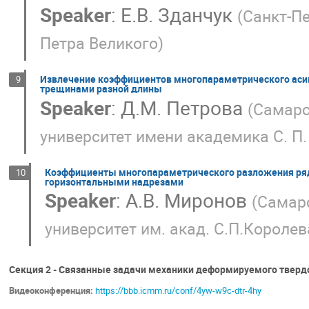
Speaker
:
Е.В. Зданчук
(
Санкт-Пе
Петра Великого
)
Извлечение коэффициентов многопараметрического аси
9
трещинами разной длины
Speaker
:
Д.М. Петрова
(
Самарс
университет имени академика С. П
Коэффициенты многопараметрического разложения ряд
10
горизонтальными надрезами
Speaker
:
А.В. Миронов
(
Самар
университет им. акад. С.П.Королев
Секция 2 - Связанные задачи механики деформируемого твердо
Видеоконференция:
https://bbb.icmm.ru/conf/4yw-w9c-dtr-4hy