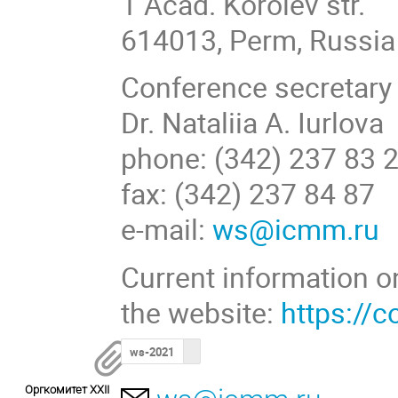
1 Acad. Korolev str.
614013, Perm, Russia
Conference secretary
Dr. Nataliia A. Iurlova
phone: (342) 237 83 
fax: (342) 237 84 87
e-mail:
ws@icmm.ru
Current information o
the website:
https://
ws-2021
Оргкомитет XXII