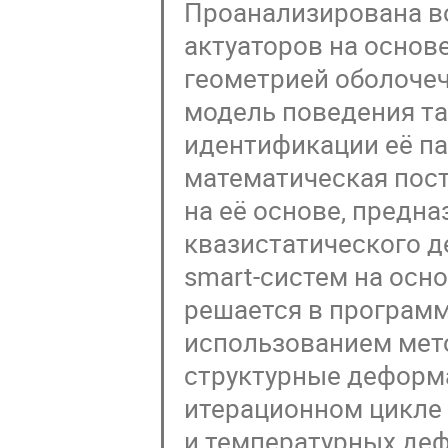
Проанализирована в
актуаторов на основ
геометрией оболоче
модель поведения та
идентификации её п
математическая пос
на её основе, предн
квазистатического 
smart-систем на осн
решается в программ
использованием мето
структурные деформа
итерационном цикле 
и температурных де