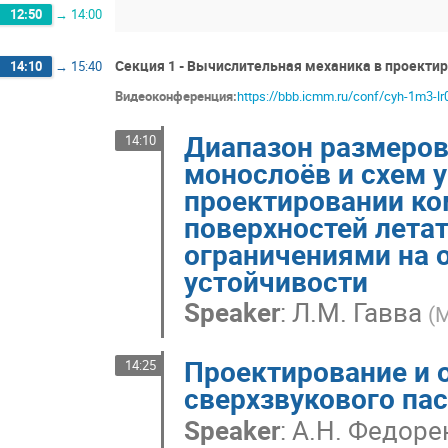
12:50
→
14:00
Секция 1 - Вычислительная механика в проектир
14:10
→
15:40
Видеоконференция:
https://bbb.icmm.ru/conf/cyh-1m3-lr
Диапазон размеров
14:10
монослоёв и схем 
проектировании ко
поверхностей лета
ограничениями на 
устойчивости
Speaker
:
Л.М. Гавва
(
М
Проектирование и 
14:25
сверхзвукового па
Speaker
:
А.Н. Федоре