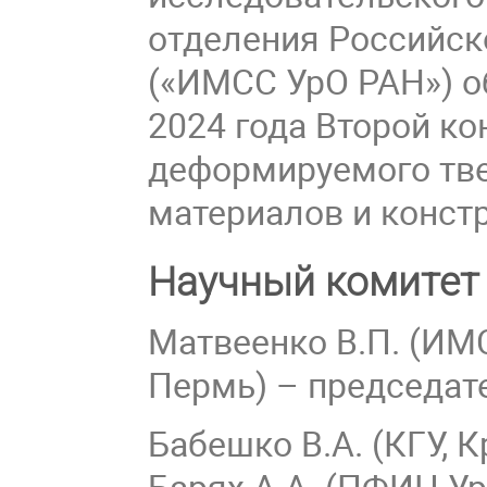
отделения Российск
(«ИМСС УрО РАН») о
2024 года Второй к
деформируемого тве
материалов и конст
Научный комитет
Матвеенко В.П. (ИМ
Пермь) – председат
Бабешко В.А. (КГУ,
Барях А.А. (ПФИЦ У