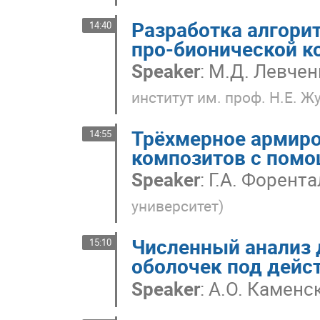
Разработка алгори
14:40
про-бионической к
Speaker
:
М.Д. Левчен
институт им. проф. Н.Е. Ж
Трёхмерное армиро
14:55
композитов с пом
Speaker
:
Г.А. Форента
университет
)
Численный анализ 
15:10
оболочек под дейс
Speaker
:
А.О. Каменс