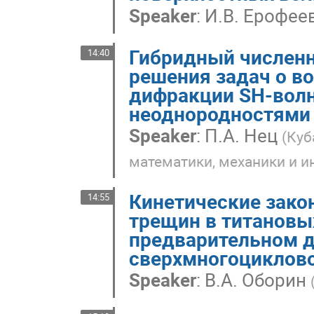
Speaker
:
И.В. Ерофее
Гибридный численн
14:40
решения задач о в
дифракции SH-волн
неоднородностями
Speaker
:
П.А. Нец
(
Куб
математики, механики и 
Кинетические зако
14:55
трещин в титановы
предварительном 
сверхмногоциклов
Speaker
:
В.А. Оборин