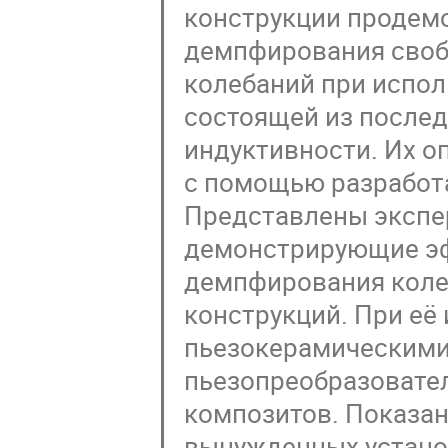
конструкции продем
демпфирования своб
колебаний при испол
состоящей из после
индуктивности. Их 
с помощью разработа
Представлены экспе
демонстрирующие эф
демпфирования коле
конструкций. При её
пьезокерамическими
пьезопреобразовате
композитов. Показа
вынужденных устано