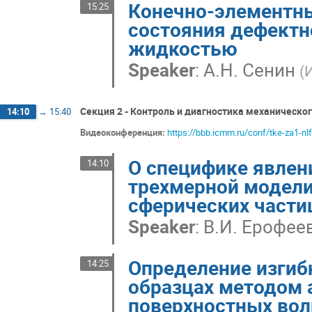
Конечно-элементны
15:25
состояния дефектн
жидкостью
Speaker
:
А.Н. Сенин
(
Секция 2 - Контроль и диагностика механическог
14:10
→
15:40
Видеоконференция:
https://bbb.icmm.ru/conf/tke-za1-nlf
О специфике явлен
14:10
трехмерной модели
сферических части
Speaker
:
В.И. Ерофее
Определение изгиб
14:25
образцах методом 
поверхностных вол