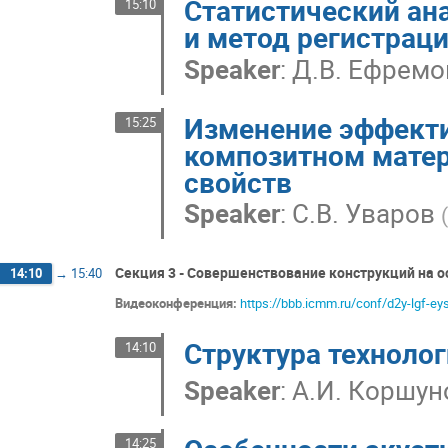
Статистический ан
15:10
и метод регистрац
Speaker
:
Д.В. Ефремо
Изменение эффекти
15:25
композитном матер
свойств
Speaker
:
С.В. Уваров
(
Секция 3 - Совершенствование конструкций на о
14:10
→
15:40
Видеоконференция:
https://bbb.icmm.ru/conf/d2y-lgf-ey
Структура техноло
14:10
Speaker
:
А.И. Коршун
14:25