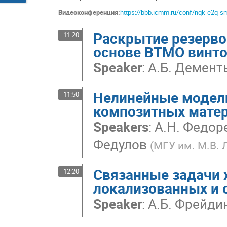
Видеоконференция:
https://bbb.icmm.ru/conf/nqk-e2q-sm
Раскрытие резерво
11:20
основе ВТМО винт
Speaker
:
А.Б. Демент
Нелинейные модел
11:50
композитных мате
Speakers
:
А.Н. Федор
Федулов
(
МГУ им. М.В.
Связанные задачи 
12:20
локализованных и 
Speaker
:
А.Б. Фрейди