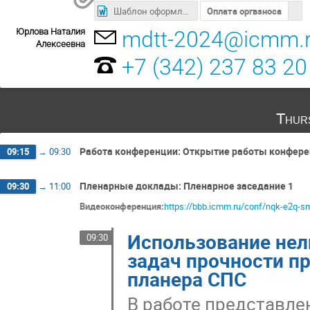
Шаблон оформления тезисов
Оплата оргвзноса
Юрлова Наталия
mdtt-2024@icmm.
Алексеевна
+7 (342) 237 83 20
Thur
Работа конференции: Открытие работы конфер
09:15
→
09:30
Пленарные доклады: Пленарное заседание 1
09:30
→
11:00
Видеоконференция:
https://bbb.icmm.ru/conf/nqk-e2q-sm
Использование нел
09:30
задач прочности п
планера СПС
В работе представле