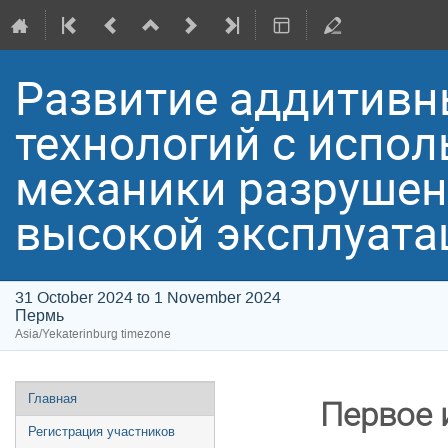
Развитие аддитивн
технологий с испо
механики разрушен
высокой эксплуата
31 October 2024 to 1 November 2024
Пермь
Asia/Yekaterinburg timezone
Event
Главная
Первое
menu
Регистрация участников