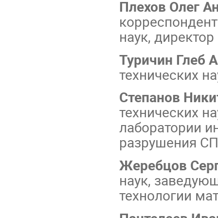
Плехов Олег А
корреспондент
наук, директо
Туричин Глеб 
технических на
Степанов Ники
технических н
лаборатории и
разрушения С
Жеребцов Серг
наук, заведую
технологии ма
Пантелеев Ива