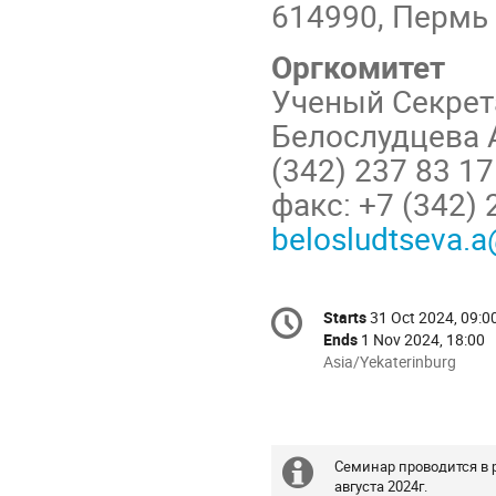
614990, Пермь
Оргкомитет
Ученый Секре
Белослудцева 
(342) 237 83 1
факс: +7 (342)
belosludtseva.
Conference
Starts
31 Oct 2024, 09:0
Date/Time
information
Ends
1 Nov 2024, 18:00
All
Asia/Yekaterinburg
times
are
in
Asia/Yekaterinburg
Семинар проводится в 
Extra
августа 2024г.