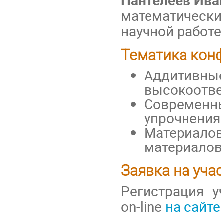
математических
научной работ
Тематика кон
Аддитивные
высокоотве
Современны
упрочнения
Материалов
материалов
Заявка на уча
Регистрация 
on-line
на сайт