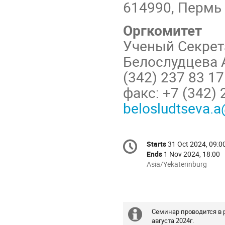
614990, Пермь
Оргкомитет
Ученый Секре
Белослудцева 
(342) 237 83 1
факс: +7 (342)
belosludtseva.
Conference
Starts
31 Oct 2024, 09:0
Date/Time
information
Ends
1 Nov 2024, 18:00
All
Asia/Yekaterinburg
times
are
in
Asia/Yekaterinburg
Семинар проводится в 
Extra
августа 2024г.