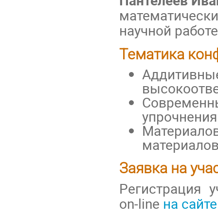
математических
научной работ
Тематика кон
Аддитивные
высокоотве
Современны
упрочнения
Материалов
материалов
Заявка на уча
Регистрация 
on-line
на сайт