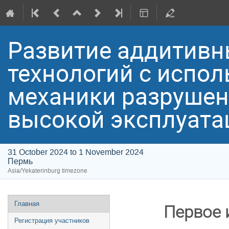
Развитие аддитивн
технологий с испо
механики разрушен
высокой эксплуата
31 October 2024 to 1 November 2024
Пермь
Asia/Yekaterinburg timezone
Event
Главная
Первое
menu
Регистрация участников