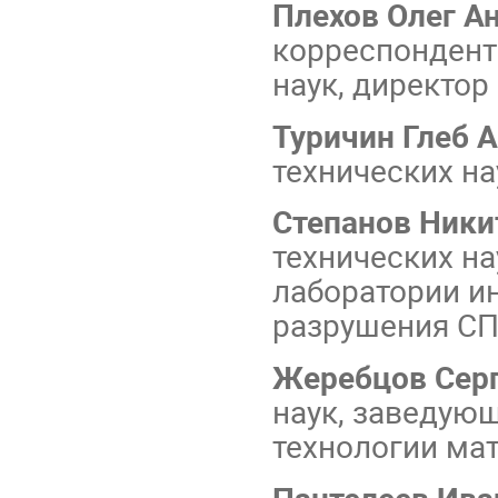
Плехов Олег А
корреспондент
наук, директо
Туричин Глеб 
технических на
Степанов Ники
технических н
лаборатории и
разрушения С
Жеребцов Серг
наук, заведую
технологии ма
Пантелеев Ива