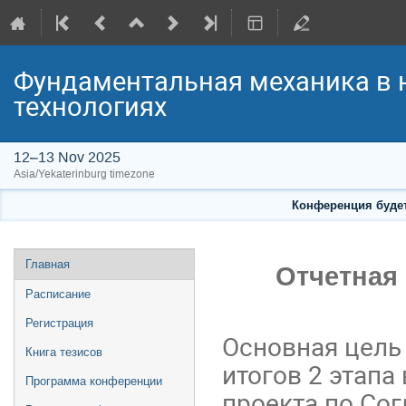
Фундаментальная механика в н
технологиях
12–13 Nov 2025
Asia/Yekaterinburg timezone
Конференция будет
Event
Главная
Отчетная 
menu
Расписание
Регистрация
Основная цель
Книга тезисов
итогов 2 этапа
Программа конференции
проекта по Со