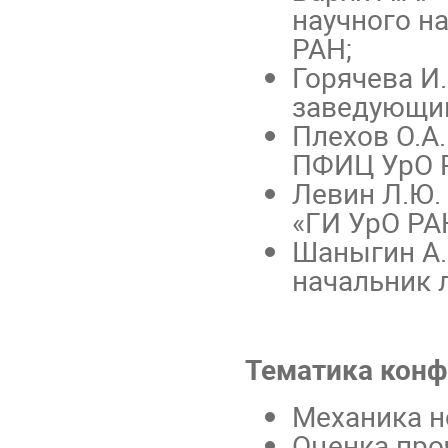
научного н
РАН;
Горячева И.
заведующий
Плехов О.А
ПФИЦ УрО 
Левин Л.Ю.
«ГИ УрО РА
Шаныгин А.Н
начальник 
Тематика конф
Механика н
Оценка про