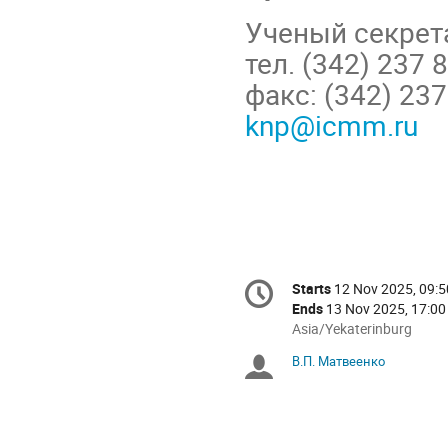
Ученый секрет
тел. (342) 237 
факс: (342) 237
knp@icmm.ru
Conference
Starts
12 Nov 2025, 09:5
Date/Time
information
Ends
13 Nov 2025, 17:00
All
Asia/Yekaterinburg
times
В.П. Матвеенко
Chairpersons
are
in
Asia/Yekaterinburg