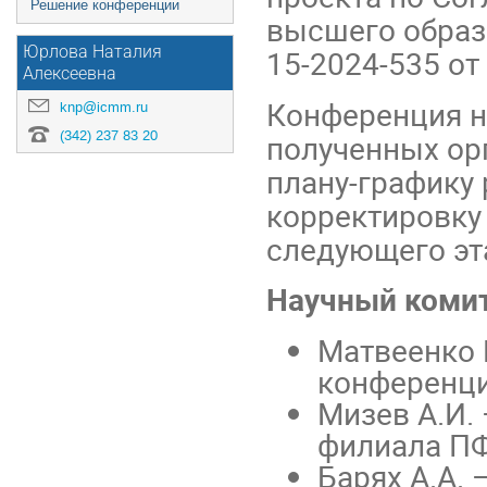
Решение конференции
высшего образ
Юрлова Наталия
15-2024-535 от
Алексеевна
Конференция н
knp@icmm.ru
(342) 237 83 20
полученных ор
плану-графику 
корректировку
следующего эт
Научный коми
Матвеенко 
конференци
Мизев А.И.
филиала П
Барях А.А. 