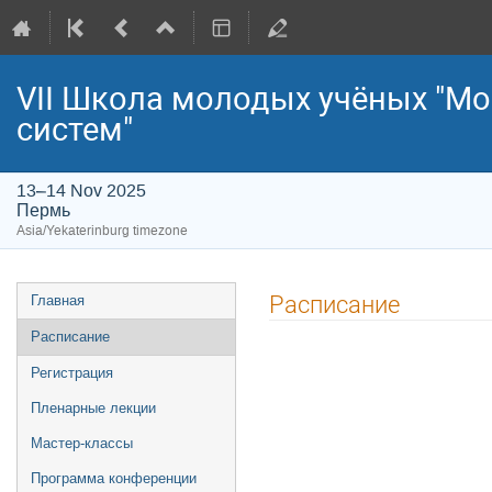
VII Школа молодых учёных "Мо
систем"
13–14 Nov 2025
Пермь
Asia/Yekaterinburg timezone
Event
Расписание
Главная
menu
Расписание
Регистрация
Пленарные лекции
Мастер-классы
Программа конференции