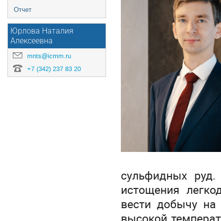
Отчет
Юрлова Наталия
Алексеевна
mnts@icmm.ru
+7 (342) 237 83 20
сульфидных руд.
истощения легко
вести добычу на 
высокой температ