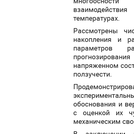
многоосности
взаимодействия
температурах.
Рассмотрены чи
накопления и р
параметров р
прогнозировани
напряженном сост
ползучести.
Продемонстр
экспериментальн
обоснования и ве
с оценкой их ч
механическим сво
В заключении п