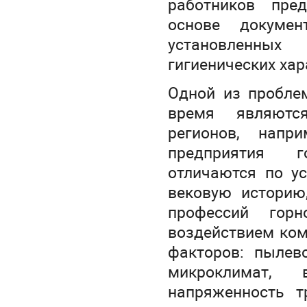
работников пре
основе докумен
установленны
гигиенических хар
Одной из пробле
время являются
регионов, напр
предприятия г
отличаются по у
вековую историю
профессий горн
воздействием ком
факторов: пылев
микроклимат,
напряженность т