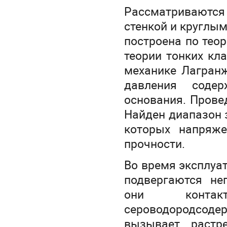
Рассматриваются
стенкой и круглы
построена по тео
теории тонких кл
механике Лагранж
давления соде
основания. Прове
Найден диапазон 
которых напряже
прочности.
Во время эксплуа
подвергаются не
они контакт
сероводородсо
вызывает растр