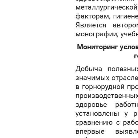
металлургической,
факторам, гигиен
Является авторо
монографии, учебн
Мониторинг услов
г
Добыча полезны
значимых отрасле
в горнорудной пр
производственн
здоровье работ
установлены у р
сравнению с рабо
впервые выявле