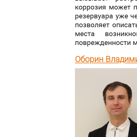
коррозия может п
резервуара уже ч
позволяет описат
места возникн
поврежденности м
Оборин Владим