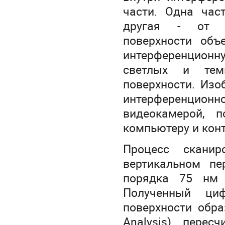
части. Одна час
другая - от в
поверхности объ
интерференцион
светлых и тем
поверхности. Изо
интерференцио
видеокамерой, 
компьютеру и кон
Процесс сканир
вертикальном п
порядка 75 нм 
Полученный циф
поверхности обра
Analysis) пере