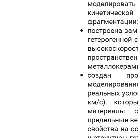
моделировать
кинетическ
фрагментации;
построена зам
гетерогенной 
высокоскор
пространств
металлокерами
создан пр
моделирования
реальных усло
км/с), котор
материалы 
предельные ве
свойства на о
и структуры ге