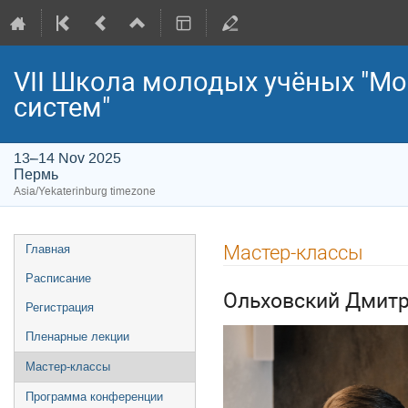
VII Школа молодых учёных "Мо
систем"
13–14 Nov 2025
Пермь
Asia/Yekaterinburg timezone
Event
Мастер-классы
Главная
menu
Расписание
Ольховский Дмит
Регистрация
Пленарные лекции
Мастер-классы
Программа конференции