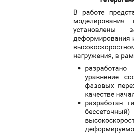
В работе предст
моделирования 
установлены з
деформирования и
высокоскоростн
нагружения, в рам
разработано
уравнение со
фазовых пере
качестве нача
разработан ги
бессеточн
высокоскоро
деформируем