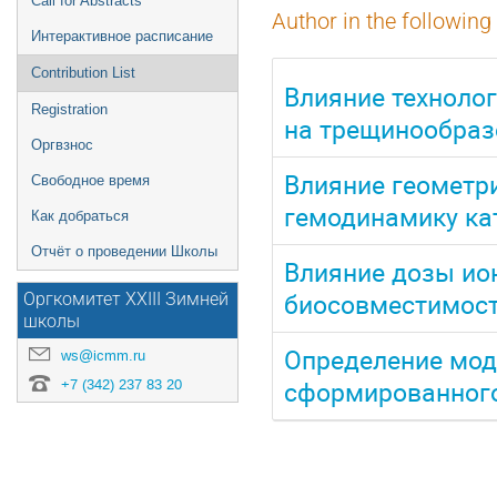
Call for Abstracts
Author in the following
Интерактивное расписание
Contribution List
Влияние техноло
Registration
на трещинообраз
Оргвзнос
Влияние геометри
Свободное время
гемодинамику ка
Как добраться
Отчёт о проведении Школы
Влияние дозы ио
биосовместимост
Оргкомитет XXIII Зимней
школы
Определение мод
ws@icmm.ru
сформированного
+7 (342) 237 83 20