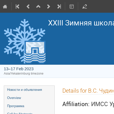
XXIII Зимняя школ
13–17 Feb 2023
Asia/Yekaterinburg timezone
Event
Details for В.С. Чуди
Новости и объявления
menu
Overview
Affiliation:
ИМСС У
Программа