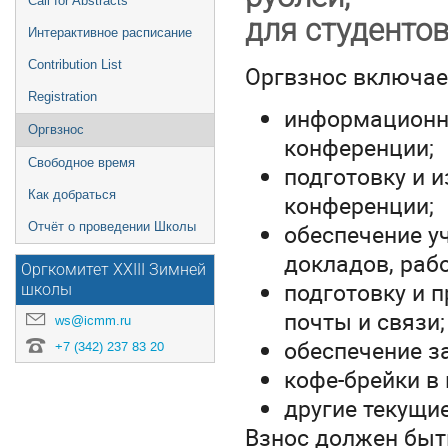
Call for Abstracts
для студентов
Интерактивное расписание
Contribution List
Оргвзнос включает
Registration
информационну
Оргвзнос
конференции;
Свободное время
подготовку и 
Как добраться
конференции;
обеспечение у
Отчёт о проведении Школы
докладов, раб
Оргкомитет XXIII Зимней
подготовку и 
школы
почты и связи;
ws@icmm.ru
обеспечение з
+7 (342) 237 83 20
кофе-брейки в
другие текущи
Взнос должен быт