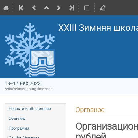
XXIII Зимняя школ
13–17 Feb 2023
Asia/Yekaterinburg timezone
Event
Оргвзнос
Новости и объявления
menu
Overview
Организацион
Программа
рублей,