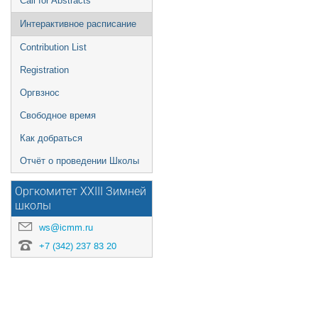
Call for Abstracts
Интерактивное расписание
Contribution List
Registration
Оргвзнос
Свободное время
Как добраться
Отчёт о проведении Школы
Оргкомитет XXIII Зимней
школы
ws@icmm.ru
+7 (342) 237 83 20