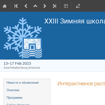
XXIII Зимняя школ
13–17 Feb 2023
Asia/Yekaterinburg timezone
Event
Интерактивное рас
Новости и объявления
menu
Overview
Программа