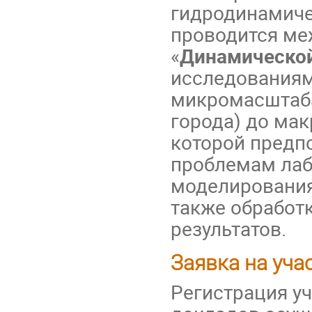
гидродинамиче
проводится ме
«
Динамической
исследованиям
микромасштаба
города) до ма
которой предп
проблемам лаб
моделирования
также обработ
результатов.
Заявка на уча
Регистрация уч