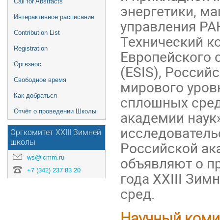
Call for Abstracts
энергетики, м
Интерактивное расписание
управления РАН
Contribution List
Технический к
Registration
Европейского 
Оргвзнос
(ESIS), Россий
Свободное время
мирового уровн
Как добраться
сплошных сред
Отчёт о проведении Школы
академии наук
исследователь
Оргкомитет XXIII Зимней
школы
Российской ак
ws@icmm.ru
объявляют о пр
+7 (342) 237 83 20
года XXIII Зи
сред.
Научный коми