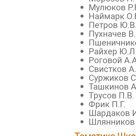
Мулюков Р.
Наймарк О.
Петров Ю.В
Пухначев В.
Пшеничнико
Райхер Ю.Л
Роговой А.А
Свистков А.
Суржиков С.
Ташкинов А
Трусов П.В.
Фрик П.Г.
Шардаков И
Шлянников 