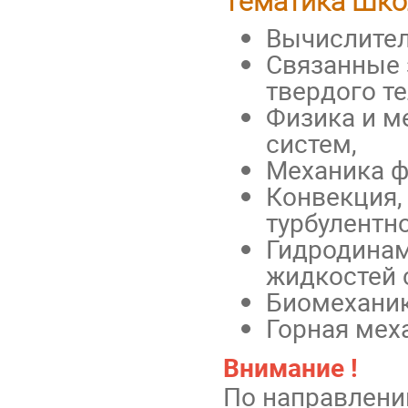
Тематика Шко
Вычислител
Связанные 
твердого те
Физика и м
систем,
Механика ф
Конвекция,
турбулентно
Гидродинам
жидкостей 
Биомеханик
Горная мех
Внимание !
По направлени