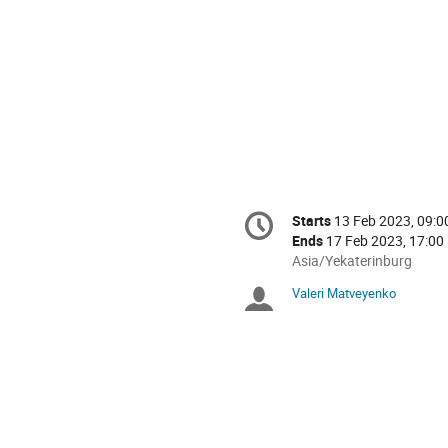
Conference
Starts
13 Feb 2023, 09:0
Date/Time
information
Ends
17 Feb 2023, 17:00
All
Asia/Yekaterinburg
times
Valeri Matveyenko
Chairpersons
are
in
Asia/Yekaterinburg