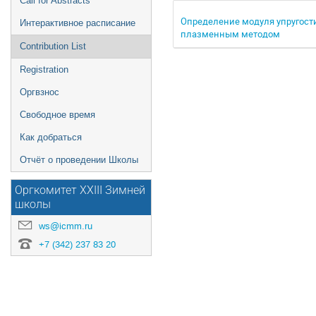
Call for Abstracts
Определение модуля упругости
Интерактивное расписание
плазменным методом
Contribution List
Registration
Оргвзнос
Свободное время
Как добраться
Отчёт о проведении Школы
Оргкомитет XXIII Зимней
школы
ws@icmm.ru
+7 (342) 237 83 20