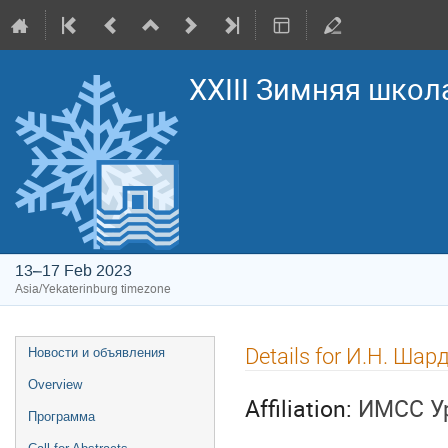
XXIII Зимняя школ
13–17 Feb 2023
Asia/Yekaterinburg timezone
Event
Details for И.Н. Шар
Новости и объявления
menu
Overview
Affiliation:
ИМСС У
Программа