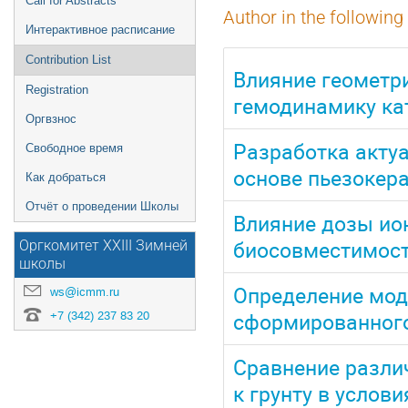
Call for Abstracts
Author in the following
Интерактивное расписание
Contribution List
Влияние геометри
Registration
гемодинамику ка
Оргвзнос
Разработка акту
Свободное время
основе пьезокер
Как добраться
Отчёт о проведении Школы
Влияние дозы ио
биосовместимост
Оргкомитет XXIII Зимней
школы
Определение мод
ws@icmm.ru
сформированного
+7 (342) 237 83 20
Сравнение разли
к грунту в услов