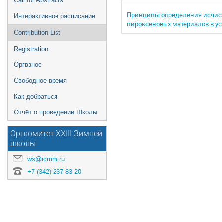
Call for Abstracts
Принципы определения исчисл
Интерактивное расписание
пироксеновых материалов в у
Contribution List
Registration
Оргвзнос
Свободное время
Как добраться
Отчёт о проведении Школы
Оргкомитет XXIII Зимней
школы
ws@icmm.ru
+7 (342) 237 83 20