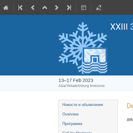
XXIII
13–17 Feb 2023
Asia/Yekaterinburg timezone
Event
De
Новости и объявления
menu
Overview
Affi
Программа