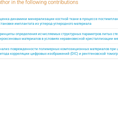
thor in the following contributions
ценка динамики минерализации костной ткани в процессе постимплан
становке имплантата из углерод-углеродного материала
ринципы определения исчисляемых структурных параметров литых ст
ироксеновых материалов в условиях неравновесной кристаллизации м
нализ поврежденности полимерных композиционных материалов при ц
етода корреляции цифровых изображений (DIC) и рентгеновской томог