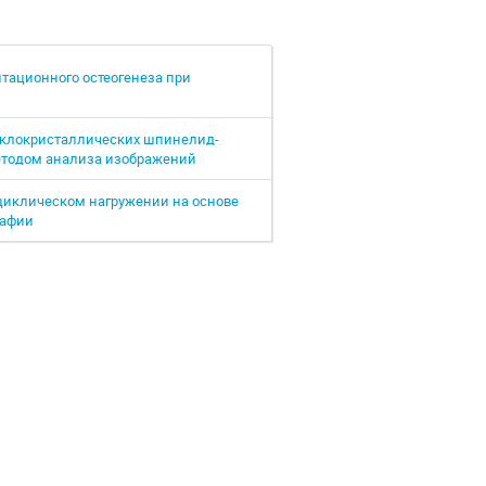
тационного остеогенеза при
еклокристаллических шпинелид-
етодом анализа изображений
иклическом нагружении на основе
рафии