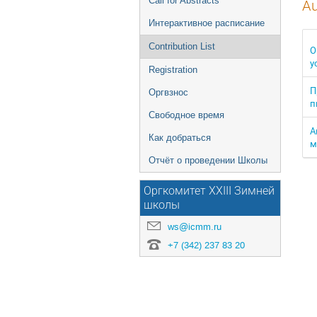
Call for Abstracts
Au
Интерактивное расписание
Contribution List
О
у
Registration
П
Оргвзнос
п
Свободное время
А
Как добраться
м
Отчёт о проведении Школы
Оргкомитет XXIII Зимней
школы
ws@icmm.ru
+7 (342) 237 83 20