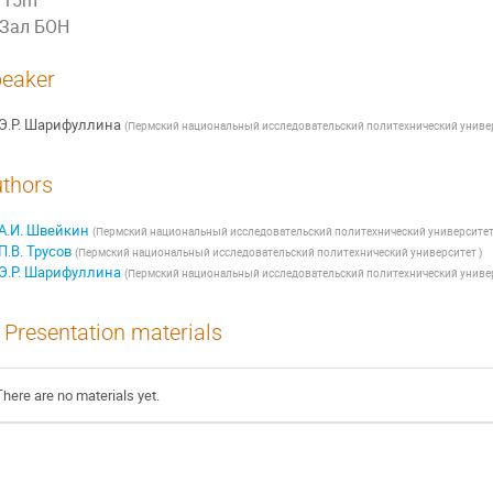
15m
Зал БОН
eaker
Э.Р. Шарифуллина
(
Пермский национальный исследовательский политехнический униве
thors
А.И. Швейкин
(
Пермский национальный исследовательский политехнический университе
П.В. Трусов
(
Пермский национальный исследовательский политехнический университет
)
Э.Р. Шарифуллина
(
Пермский национальный исследовательский политехнический униве
Presentation materials
There are no materials yet.