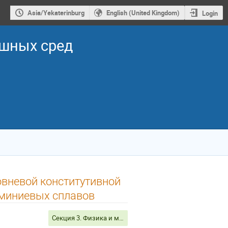
Asia/Yekaterinburg
English (United Kingdom)
Login
ошных сред
овневой конститутивной
юминиевых сплавов
Секция 3. Физика и механика мезо- и наноструктурных систем