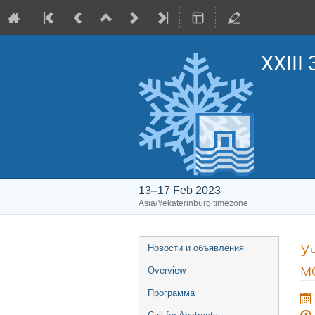
XXIII
13–17 Feb 2023
Asia/Yekaterinburg timezone
Event
У
Новости и объявления
menu
м
Overview
Программа