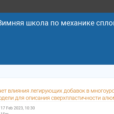
 Зимняя школа по механике спл
чет влияния легирующих добавок в многоур
одели для описания сверхпластичности ал
17 Feb 2023, 10:30