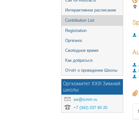
Call for Abstracts
Интерактивное расписание
Contribution List
Sp
Registration
Оргвзнос
Свободное время
Au
Как добраться
Отчёт о проведении Школы
Оргкомитет XXIII Зимней
школы
ws@icmm.ru
+7 (342) 237 83 20