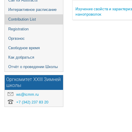
Call for Abstracts
Изучение свойств и характери
Интерактивное расписание
нанопроволок
Contribution List
Registration
Оргвзнос
Свободное время
Как добраться
Отчёт о проведении Школы
Оргкомитет XXIII Зимней
школы
ws@icmm.ru
+7 (342) 237 83 20