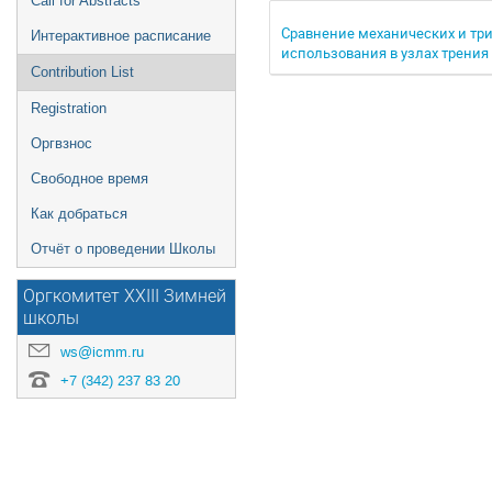
Call for Abstracts
Сравнение механических и тр
Интерактивное расписание
использования в узлах трени
Contribution List
Registration
Оргвзнос
Свободное время
Как добраться
Отчёт о проведении Школы
Оргкомитет XXIII Зимней
школы
ws@icmm.ru
+7 (342) 237 83 20