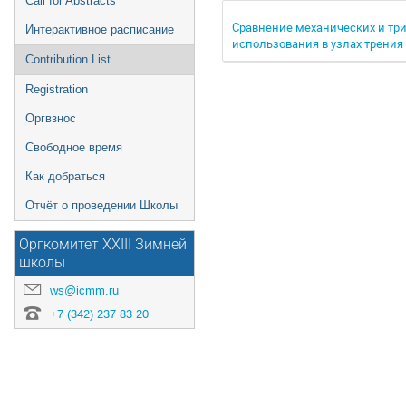
Call for Abstracts
Сравнение механических и тр
Интерактивное расписание
использования в узлах трени
Contribution List
Registration
Оргвзнос
Свободное время
Как добраться
Отчёт о проведении Школы
Оргкомитет XXIII Зимней
школы
ws@icmm.ru
+7 (342) 237 83 20