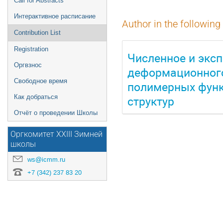
Call for Abstracts
Интерактивное расписание
Author in the following
Contribution List
Registration
Численное и экс
Оргвзнос
деформационного
Свободное время
полимерных функ
структур
Как добраться
Отчёт о проведении Школы
Оргкомитет XXIII Зимней
школы
ws@icmm.ru
+7 (342) 237 83 20