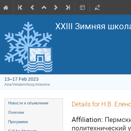
XXIII Зимняя школ
13–17 Feb 2023
Asia/Yekaterinburg timezone
Event
Details for Н.В. Елен
Новости и объявления
menu
Overview
Affiliation:
Пермски
Программа
политехнический 