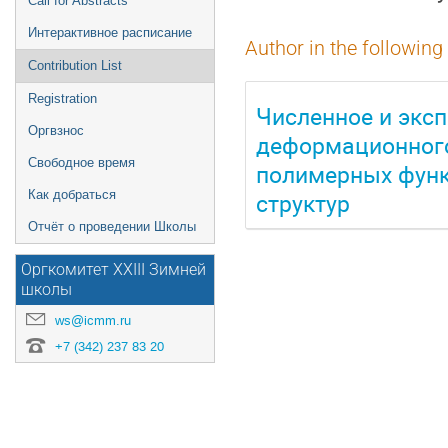
Call for Abstracts
Интерактивное расписание
Author in the following
Contribution List
Registration
Численное и экс
Оргвзнос
деформационного
Свободное время
полимерных функ
структур
Как добраться
Отчёт о проведении Школы
Оргкомитет XXIII Зимней
школы
ws@icmm.ru
+7 (342) 237 83 20