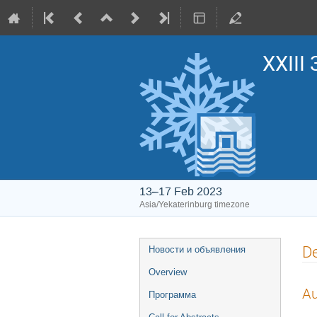
XXIII
13–17 Feb 2023
Asia/Yekaterinburg timezone
Event
De
Новости и объявления
menu
Overview
Au
Программа