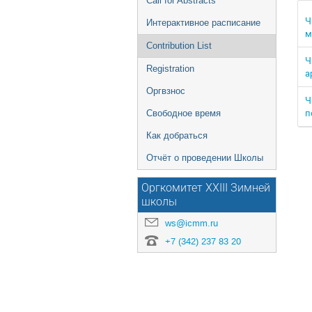
Call for Abstracts
Ч
Интерактивное расписание
м
Contribution List
Ч
Registration
а
Оргвзнос
Ч
п
Свободное время
Как добраться
Отчёт о проведении Школы
Оргкомитет XXIII Зимней
школы
ws@icmm.ru
+7 (342) 237 83 20