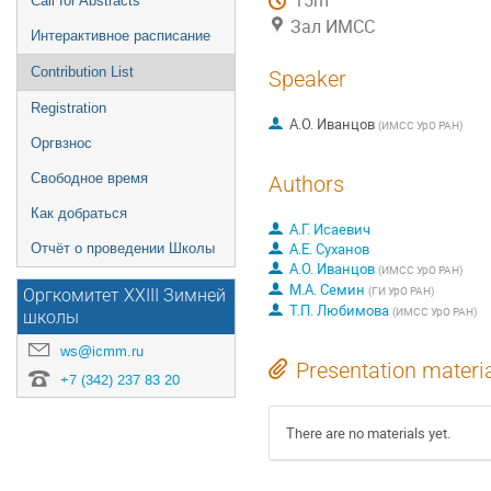
15m
Call for Abstracts
Зал ИМСС
Интерактивное расписание
Contribution List
Speaker
Registration
А.О. Иванцов
(
ИМСС УрО РАН
)
Оргвзнос
Свободное время
Authors
Как добраться
А.Г. Исаевич
А.Е. Суханов
Отчёт о проведении Школы
А.О. Иванцов
(
ИМСС УрО РАН
)
М.А. Семин
(
ГИ УрО РАН
)
Оргкомитет XXIII Зимней
Т.П. Любимова
(
ИМСС УрО РАН
)
школы
ws@icmm.ru
Presentation materi
+7 (342) 237 83 20
There are no materials yet.