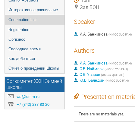
15m
Call for Abstracts
Зал БОН
Интерактивное расписание
Contribution List
Speaker
Registration
И.А. Банникова
(
ИМСС УрО РАН
)
Оргвзнос
Свободное время
Authors
Как добраться
И.А. Банникова
(
ИМСС УрО РАН
)
Отчёт о проведении Школы
О.Б. Наймарк
(
ИМСС УрО РАН
)
С.В. Уваров
(
ИМСС УрО РАН
)
Ю.В. Баяндин
(
ИМСС УрО РАН
)
Оргкомитет XXIII Зимней
школы
Presentation materi
ws@icmm.ru
+7 (342) 237 83 20
There are no materials yet.