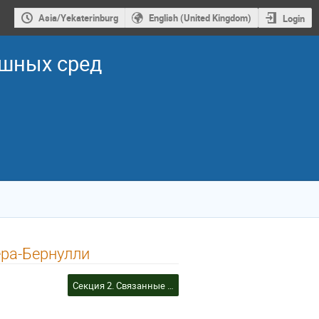
Asia/Yekaterinburg
English (United Kingdom)
Login
ошных сред
ера-Бернулли
Секция 2. Связанные задачи механики деформируемого твердого тела