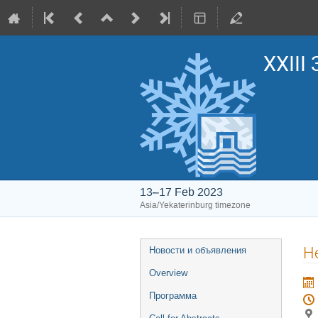
XXIII
13–17 Feb 2023
Asia/Yekaterinburg timezone
Event
Н
Новости и объявления
menu
Overview
Программа