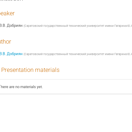
eaker
В.В. Добриян
(
Саратовский государственный технический университет имени Гагарина Ю.
thor
В.В. Добриян
(
Саратовский государственный технический университет имени Гагарина Ю.
Presentation materials
There are no materials yet.