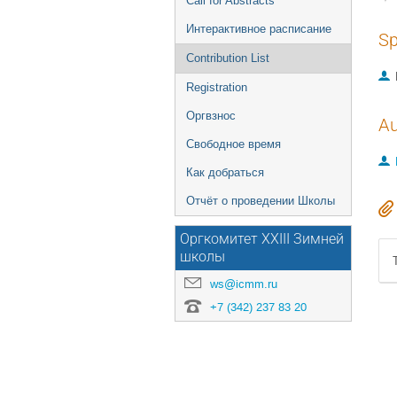
Call for Abstracts
Интерактивное расписание
Sp
Contribution List
Registration
Оргвзнос
Au
Свободное время
Как добраться
Отчёт о проведении Школы
Оргкомитет XXIII Зимней
школы
ws@icmm.ru
+7 (342) 237 83 20