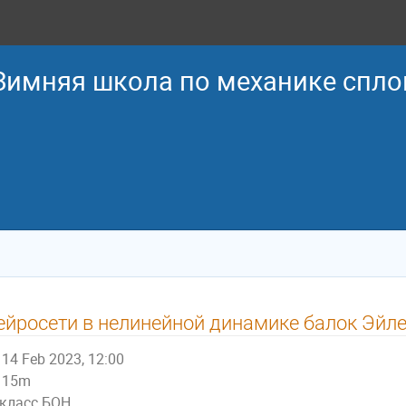
 Зимняя школа по механике спл
ейросети в нелинейной динамике балок Эйл
14 Feb 2023, 12:00
15m
класс БОН