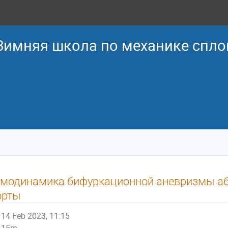
 Зимняя школа по механике спл
емодинамика бифуркационной аневризмы а
орты
14 Feb 2023, 11:15