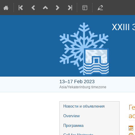
XXIII
13–17 Feb 2023
Asia/Yekaterinburg timezone
Event
Г
Новости и объявления
menu
а
Overview
Программа