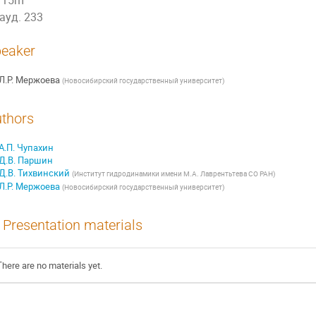
15m
ауд. 233
eaker
Л.Р. Мержоева
(
Новосибирский государственный университет
)
thors
А.П. Чупахин
Д.В. Паршин
Д.В. Тихвинский
(
Институт гидродинамики имени М.А. Лаврентьтева СО РАН
)
Л.Р. Мержоева
(
Новосибирский государственный университет
)
Presentation materials
There are no materials yet.