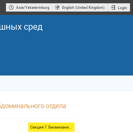
Asia/Yekaterinburg
English (United Kingdom)
Login
ошных сред
бдоминального отдела
Секция 7. Биомеханика, биофизика