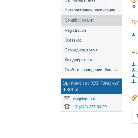
Call for Abstracts
Интерактивное расписание
Contribution List
Sp
Registration
Оргвзнос
Свободное время
Au
Как добраться
Отчёт о проведении Школы
Оргкомитет XXIII Зимней
школы
ws@icmm.ru
+7 (342) 237 83 20