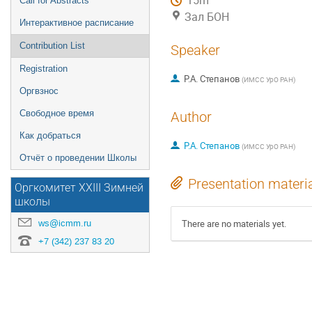
15m
Call for Abstracts
Зал БОН
Интерактивное расписание
Contribution List
Speaker
Registration
Р.А. Степанов
(
ИМСС УрО РАН
)
Оргвзнос
Свободное время
Author
Как добраться
Р.А. Степанов
(
ИМСС УрО РАН
)
Отчёт о проведении Школы
Presentation materi
Оргкомитет XXIII Зимней
школы
ws@icmm.ru
There are no materials yet.
+7 (342) 237 83 20